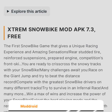
Explore this article
XTREM SNOWBIKE MOD APK 7.3,
FREE
The First SnowBike Game that gives a Unique Racing
Experience and Amazing Sensations!Rear studded tire,
reinforced suspensions, prepared engine, competition's
front-ski...You are ready to crisscross the snowy tracks
with your SnowBike!Many challenges await you:Race on
the Giant Jump and try to beat the distance
record!Compete with the greatest SnowBike drivers on
many different tracks!Try to survive in an Infernal Race!And
many more...Win a max of wins and increase the power of
your SnowBike!Select the best playing mode and the
rendering quality that you want.Share your best races with
Moddroid
your friends.Are you ready for the Big Thrill?• A unique