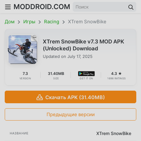
MODDROID.COM
Дом
Игры
Racing
XTrem SnowBike
XTrem SnowBike v7.3 MOD APK
(Unlocked) Download
Updated on
July 17, 2025
7.3
31.40MB
4.3 ★
VERSION
SIZE
GET IT ON
1698 RATINGS
Скачать APK (31.40MB)
Предыдущие версии
XTrem SnowBike
НАЗВАНИЕ