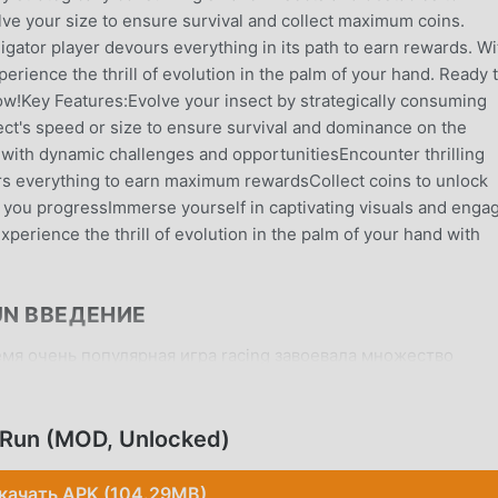
ve your size to ensure survival and collect maximum coins.
ligator player devours everything in its path to earn rewards. Wi
erience the thrill of evolution in the palm of your hand. Ready 
ow!Key Features:Evolve your insect by strategically consuming
ct's speed or size to ensure survival and dominance on the
 with dynamic challenges and opportunitiesEncounter thrilling
urs everything to earn maximum rewardsCollect coins to unlock
s you progressImmerse yourself in captivating visuals and enga
xperience the thrill of evolution in the palm of your hand with
RUN ВВЕДЕНИЕ
ремя очень популярная игра racing завоевала множество
игры racing. Если вы хотите скачать эту игру, так как это
 мод apk - moddroid - ваш лучший выбор. moddroid не тольк
& Insect Evolution Run 1.60 бесплатно, но также бесплатно
n Run (MOD, Unlocked)
нить повторяющуюся механическую задачу в игре, чтобы вы
стью, которую приносит сама игра. moddroid обещает, что
качать APK (104.29MB)