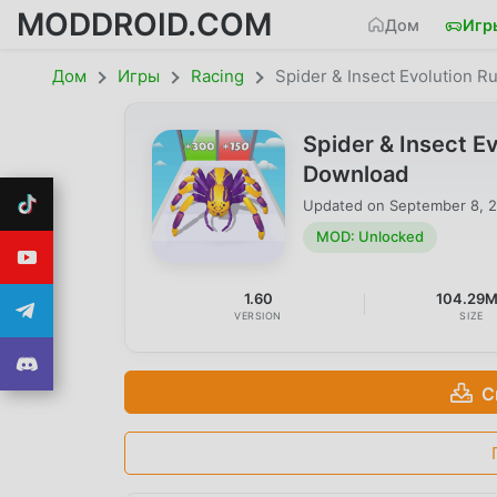
MODDROID.COM
Дом
Игр
Дом
Игры
Racing
Spider & Insect Evolution R
Spider & Insect E
Download
Updated on
September 8, 
MOD: Unlocked
1.60
104.29
VERSION
SIZE
С