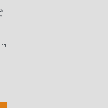
th
to
ging
о