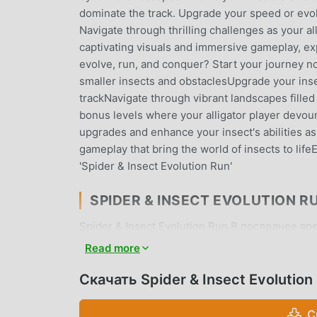
dominate the track. Upgrade your speed or evol
Navigate through thrilling challenges as your al
captivating visuals and immersive gameplay, exp
evolve, run, and conquer? Start your journey n
smaller insects and obstaclesUpgrade your inse
trackNavigate through vibrant landscapes filled
bonus levels where your alligator player devo
upgrades and enhance your insect's abilities a
gameplay that bring the world of insects to lifeE
'Spider & Insect Evolution Run'
SPIDER & INSECT EVOLUTION 
Spider & Insect Evolution Run В последнее в
поклонников по всему миру, которым нравятся 
Read more
крупнейший в мире сайт бесплатной загрузки
предоставляет вам последнюю версию Spider 
Скачать Spider & Insect Evolutio
предоставляет мод Free, помогая вам сохра
могли сосредоточиться на наслаждении радо
С