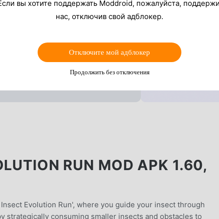
Если вы хотите поддержать Moddroid, пожалуйста, поддерж
нас, отключив свой адблокер.
Отключите мой адблокер
Продолжить без отключения
OLUTION RUN MOD APK 1.60,
 Insect Evolution Run', where you guide your insect through
y strategically consuming smaller insects and obstacles to