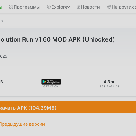
ы
Программы
Explore
Новости
На других 
un
volution Run v1.60 MOD APK (Unlocked)
2025
MB
4.3 ★
GET IT ON
1698 RATINGS
качать APK (104.29MB)
Предыдущие версии