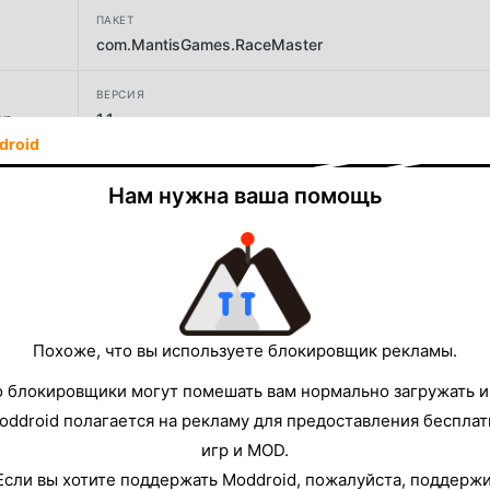
ПАКЕТ
com.MantisGames.RaceMaster
ВЕРСИЯ
on
1.1
droid
РАЗРАБОТЧИК
Нам нужна ваша помощь
FNK Games
РАЗМЕР
96.13MB
Похоже, что вы используете блокировщик рекламы.
о блокировщики могут помешать вам нормально загружать и
oddroid полагается на рекламу для предоставления беспла
игр и MOD.
Если вы хотите поддержать Moddroid, пожалуйста, поддерж