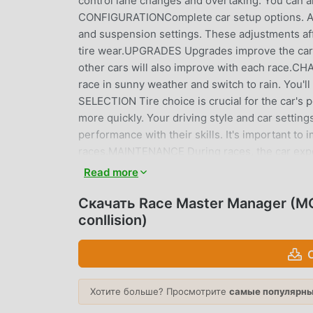
control lane changes and overtaking. You can a
CONFIGURATIONComplete car setup options. Adj
and suspension settings. These adjustments affe
tire wear.UPGRADES Upgrades improve the car'
other cars will also improve with each race.
race in sunny weather and switch to rain. You'l
SELECTION Tire choice is crucial for the car's p
more quickly. Your driving style and car settin
performance with their skills. It's important to
races.MAINTENANCE During races, the car expe
transmission, etc. Performing maintenance is cr
Read more
Develop and improve your team to increase perf
reducing pit stop times.All the news on the Yo
Скачать Race Master Manager (MO
https://www.youtube.com/channel/UCMKVjfp
conllision)
RACE MASTER MANAGER ВВЕД
Race Master Manager В последнее время оче
Хотите больше? Просмотрите
самые популярны
всему миру, которым нравятся игры racing. Ес
сайт бесплатной загрузки мод apk - moddroi