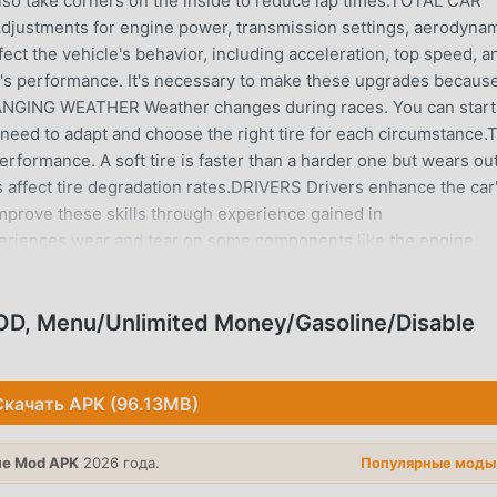
lso take corners on the inside to reduce lap times.TOTAL CAR
ustments for engine power, transmission settings, aerodynam
ct the vehicle's behavior, including acceleration, top speed, a
s performance. It's necessary to make these upgrades becaus
CHANGING WEATHER Weather changes during races. You can start
l need to adapt and choose the right tire for each circumstance.
erformance. A soft tire is faster than a harder one but wears ou
gs affect tire degradation rates.DRIVERS Drivers enhance the car
 improve these skills through experience gained in
riences wear and tear on some components like the engine,
ucial to start each race with the car in optimal condition.TEAM
ormance during races. Training mechanics is a significant facto
uTube channel:
D, Menu/Unlimited Money/Gasoline/Disable
eyVyF3Ct2TpyYGLQ
ЕНИЕ
Скачать APK (96.13MB)
нь популярная игра racing завоевала множество поклоннико
е Mod APK
2026 года.
Популярные моды
ли вы хотите скачать эту игру, так как это крупнейший в ми
d - ваш лучший выбор. moddroid не только предоставляет ва