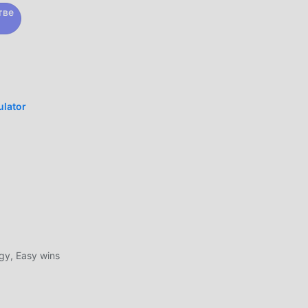
тве
 и
е!
ulator
ать
я,
gy, Easy wins