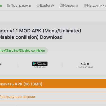
ы
Программы
Explore
Новости
На других 
ger v1.1 MOD APK (Menu/Unlimited
sable conllision) Download
y/Gasoline/Disable conllision
B
4.3 ★
GET IT ON
1698 RATINGS
Скачать APK (96.13MB)
Предыдущие версии