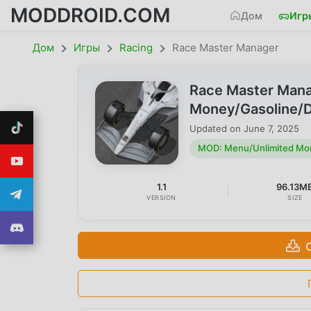
MODDROID.COM
Дом
Игр
Дом
Игры
Racing
Race Master Manager
Race Master Mana
Money/Gasoline/Di
Updated on
June 7, 2025
MOD: Menu/Unlimited Mone
1.1
96.13M
VERSION
SIZE