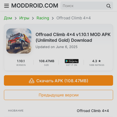
MODDROID.COM
Дом
Игры
Racing
Offroad Climb 4x4
Offroad Climb 4x4 v1.10.1 MOD APK
(Unlimited Gold) Download
Updated on
June 6, 2025
1.10.1
108.47MB
4.3 ★
VERSION
SIZE
GET IT ON
1698 RATINGS
Скачать APK (108.47MB)
Предыдущие версии
Offroad Climb 4x4
НАЗВАНИЕ