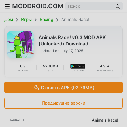
MODDROID.COM
Дом
Игры
Racing
Animals Race!
Animals Race! v0.3 MOD APK
(Unlocked) Download
Updated on
July 17, 2025
0.3
92.76MB
4.3 ★
VERSION
SIZE
GET IT ON
1698 RATINGS
Скачать APK (92.76MB)
Предыдущие версии
Animals Race!
НАЗВАНИЕ