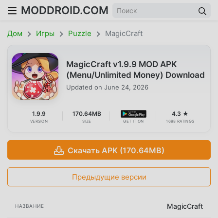
MODDROID.COM
Дом
Игры
Puzzle
MagicCraft
MagicCraft v1.9.9 MOD APK
(Menu/Unlimited Money) Download
Updated on
June 24, 2026
1.9.9
170.64MB
4.3 ★
VERSION
SIZE
GET IT ON
1698 RATINGS
Скачать APK (170.64MB)
Предыдущие версии
MagicCraft
НАЗВАНИЕ