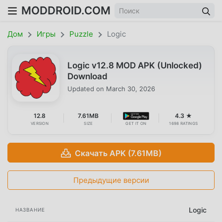
MODDROID.COM
Дом
Игры
Puzzle
Logic
Logic v12.8 MOD APK (Unlocked)
Download
Updated on
March 30, 2026
12.8
7.61MB
4.3 ★
VERSION
SIZE
GET IT ON
1698 RATINGS
Скачать APK (7.61MB)
Предыдущие версии
Logic
НАЗВАНИЕ