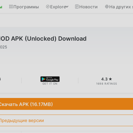
ы
Программы
Explore
Новости
На других 
 MOD APK (Unlocked) Download
2025
B
4.3 ★
GET IT ON
1698 RATINGS
Скачать APK (16.17MB)
Предыдущие версии