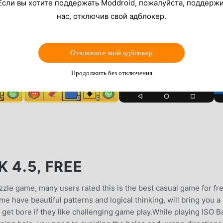
Если вы хотите поддержать Moddroid, пожалуйста, поддерж
нас, отключив свой адблокер.
Отключите мой адблокер
Продолжить без отключения
 4.5, FREE
zzle game, many users rated this is the best casual game for fr
me have beautiful patterns and logical thinking, will bring you 
get bore if they like challenging game play.While playing ISO Ba