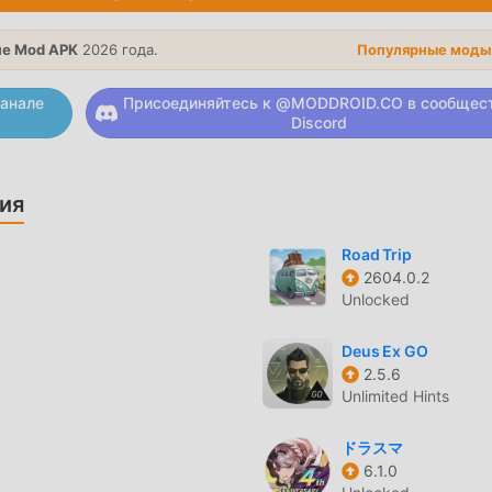
, ее уникальный игровой процесс помог ему завоевать больш
ичие от традиционных игр puzzle, в ISO Ball 2D вам нужно
е Mod APK
2026 года.
Популярные моды
 вы могли легко начать всю игру и наслаждаться радостью,
 Ball 2D 4.5. В то же время, moddroid специально создал
анале
Присоединяйтесь к @MODDROID.CO в сообщес
яя вам общаться и делиться со всеми любителями игр puzzl
Discord
есь к moddroid и наслаждайтесь puzzle игра со всеми
ия
Road Trip
D отличается уникальным художественным стилем, а благода
2604.0.2
онажам ISO Ball 2D привлекает множество поклонников puzz
Unlocked
и играми puzzle, ISO Ball 2D 4.5 использует обновленный
ления. Благодаря более продвинутым технологиям впечатл
Deus Ex GO
Сохраняя оригинальный стиль puzzle, он максимально улучш
2.5.6
т множество различных типов мобильных телефонов apk с
Unlimited Hints
все любители игр puzzle могут в полной мере насладиться
ドラスマ
6.1.0