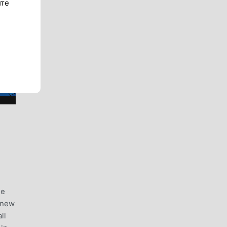
ите
ee
a new
ll