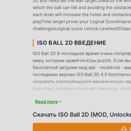
2D you need set the Ball target towards the win
which the ball can fall and avoiding the obstacl
each level will increase the holes and obstacl
playTime target prove your Logical ScoreImpre
challengesLogical score Unlock Levelse093aa
ISO BALL 2D ВВЕДЕНИЕ
ISO Ball 2D В последнее время очень популя
миру, которым нравятся игры puzzle. Если вы 
бесплатной загрузки мод apk - moddroid - в
последнюю версию ISO Ball 2D 4.5 бесплатно
сохранить повторяющуюся механическую зада
радостью, которую приносит сама игра. moddr
с игроков, и он на 100% безопасен, доступен
Read more
вы можете загрузить и установить ISO Ball 
moddroid и играйте!
Скачать ISO Ball 2D (MOD, Unlock
УНИКАЛЬНЫЙ ИГРОВОЙ ПРОЦ