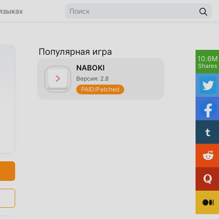
языках
Популярная игра
10.6M
Shares
NABOKI
Версия: 2.8
PAID/Patched