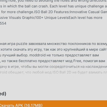
ning hole, you need to avoiding the holes and wrong directions
es in which the ball can crash. Each level has unique challenge 
es for more challenge.ISO Ball 2D Features:Innovative Casual Ga
ssive Visuals Graphic100+ Unique LevelsEach level has more
c554
рная игра puzzle завоевала множество поклонников по всем
хотите скачать эту игру, так как это крупнейший в мире сайт
аш лучший выбор. moddroid не только предоставляет вам
, но также бесплатно предоставляет мод Free, помогая вам
чу в игре, чтобы вы могли сосредоточиться на наслажден
oid обещает, что любой мод ISO Ball 2D не будет взимать п
 и бесплатен для установки. Просто скачайте клиент moddroi
2D 4.5 одним щелчком мыши. Чего же вы ждете, скачайте
ed)
ЕСС
Скачать APK (16.17MB)