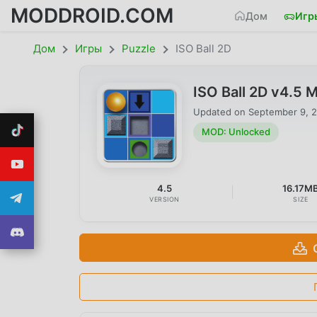
MODDROID.COM
Дом
Игр
Дом
Игры
Puzzle
ISO Ball 2D
ISO Ball 2D v4.5
Updated on
September 9, 
MOD: Unlocked
4.5
16.17M
VERSION
SIZE