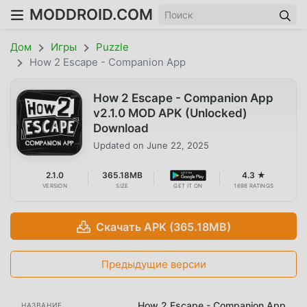
MODDROID.COM
Дом
Игры
Puzzle
How 2 Escape - Companion App
How 2 Escape - Companion App
v2.1.0 MOD APK (Unlocked)
Download
Updated on
June 22, 2025
2.1.0
365.18MB
4.3 ★
VERSION
SIZE
GET IT ON
1698 RATINGS
Скачать APK (365.18MB)
Предыдущие версии
How 2 Escape - Companion App
НАЗВАНИЕ