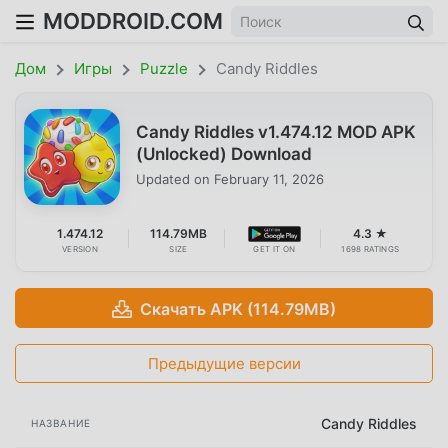
MODDROID.COM
Дом
Игры
Puzzle
Candy Riddles
Candy Riddles v1.474.12 MOD APK
(Unlocked) Download
Updated on
February 11, 2026
1.474.12
114.79MB
4.3 ★
VERSION
SIZE
GET IT ON
1698 RATINGS
Скачать APK (114.79MB)
Предыдущие версии
Candy Riddles
НАЗВАНИЕ