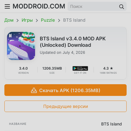
MODDROID.COM
Дом
Игры
Puzzle
BTS Island
BTS Island v3.4.0 MOD APK
(Unlocked) Download
Updated on
July 4, 2026
3.4.0
1206.35MB
4.3 ★
VERSION
SIZE
GET IT ON
1698 RATINGS
Скачать APK (1206.35MB)
Предыдущие версии
BTS Island
НАЗВАНИЕ