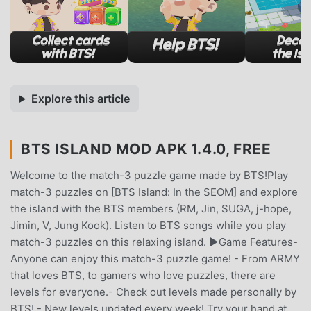
Explore this article
BTS ISLAND MOD APK 1.4.0, FREE
Welcome to the match-3 puzzle game made by BTS!Play
match-3 puzzles on [BTS Island: In the SEOM] and explore
the island with the BTS members (RM, Jin, SUGA, j-hope,
Jimin, V, Jung Kook). Listen to BTS songs while you play
match-3 puzzles on this relaxing island. ▶Game Features-
Anyone can enjoy this match-3 puzzle game! - From ARMY
that loves BTS, to gamers who love puzzles, there are
levels for everyone.- Check out levels made personally by
BTS! - New levels updated every week! Try your hand at