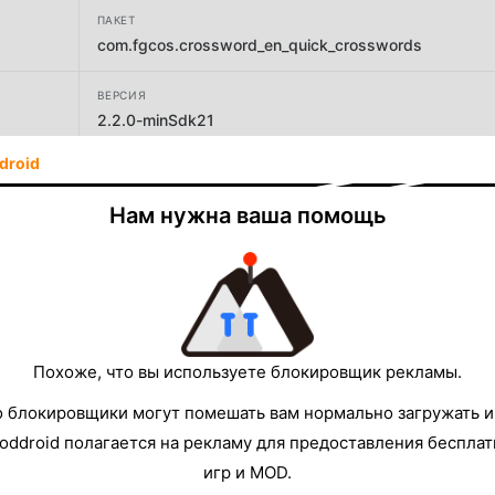
ПАКЕТ
com.fgcos.crossword_en_quick_crosswords
ВЕРСИЯ
2.2.0-minSdk21
droid
РАЗРАБОТЧИК
FgCos Games
Нам нужна ваша помощь
РАЗМЕР
5.57MB
Похоже, что вы используете блокировщик рекламы.
о блокировщики могут помешать вам нормально загружать и
oddroid полагается на рекламу для предоставления беспла
игр и MOD.