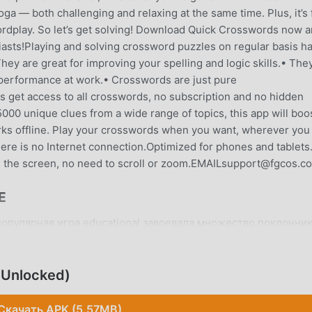
ga — both challenging and relaxing at the same time. Plus, it’s 
ordplay. So let’s get solving! Download Quick Crosswords now 
iasts!Playing and solving crossword puzzles on regular basis h
ey are great for improving your spelling and logic skills.• The
performance at work.• Crosswords are just pure
s get access to all crosswords, no subscription and no hidden
00 unique clues from a wide range of topics, this app will boo
rks offline. Play your crosswords when you want, wherever you
ere is no Internet connection.Optimized for phones and tablets
n the screen, no need to scroll or zoom.EMAILsupport@fgcos.c
Е
популярная игра educational завоевала множество поклонни
onal. Если вы хотите скачать эту игру, так как это крупнейш
ddroid - ваш лучший выбор. moddroid не только предоставля
.0-minSdk21 бесплатно, но также бесплатно предоставляет
 Unlocked)
 механическую задачу в игре, чтобы вы могли сосредоточит
 сама игра. moddroid обещает, что любой мод Quick Crossw
Скачать APK (5.57MB)