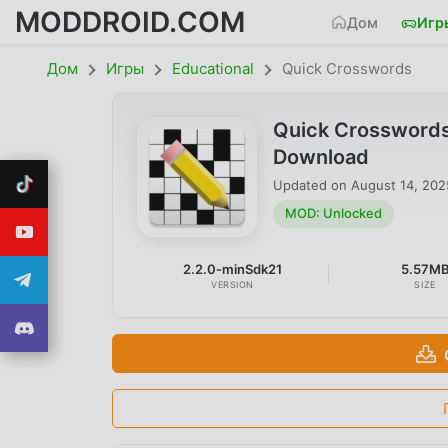
MODDROID.COM
Дом
Игр
Дом
Игры
Educational
Quick Crosswords
Quick Crossword
Download
Updated on
August 14, 202
MOD: Unlocked
2.2.0-minSdk21
5.57M
VERSION
SIZE