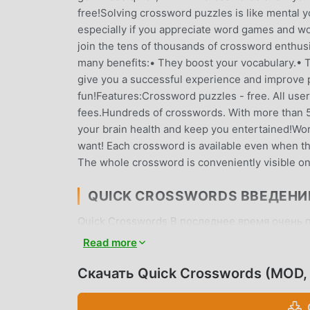
free!Solving crossword puzzles is like mental yo
especially if you appreciate word games and w
join the tens of thousands of crossword enthus
many benefits:• They boost your vocabulary.• Th
give you a successful experience and improve 
fun!Features:Crossword puzzles - free. All user
fees.Hundreds of crosswords. With more than 50
your brain health and keep you entertained!Wo
want! Each crossword is available even when th
The whole crossword is conveniently visible o
QUICK CROSSWORDS ВВЕДЕНИ
Quick Crosswords В последнее время очень 
по всему миру, которым нравятся игры educati
Read more
мире сайт бесплатной загрузки мод apk - mo
вам последнюю версию Quick Crosswords 2.2
Скачать Quick Crosswords (MOD,
Free, помогая вам сохранить повторяющуюся
на наслаждении радостью, которую приносит