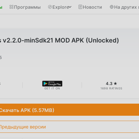
ы
Программы
Explore
Новости
На других 
s v2.2.0-minSdk21 MOD APK (Unlocked)
5
B
4.3 ★
GET IT ON
1698 RATINGS
Скачать APK (5.57MB)
Предыдущие версии