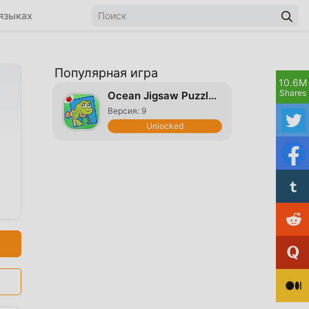
языках
Популярная игра
10.6M
Shares
Ocean Jigsaw Puzzles For Kids
Версия: 9
Unlocked