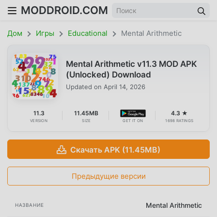
MODDROID.COM
Дом
Игры
Educational
Mental Arithmetic
Mental Arithmetic v11.3 MOD APK
(Unlocked) Download
Updated on
April 14, 2026
11.3
11.45MB
4.3 ★
VERSION
SIZE
GET IT ON
1698 RATINGS
Скачать APK (11.45MB)
Предыдущие версии
Mental Arithmetic
НАЗВАНИЕ