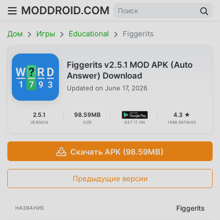
MODDROID.COM
Дом
Игры
Educational
Figgerits
Figgerits v2.5.1 MOD APK (Auto
Answer) Download
Updated on
June 17, 2026
2.5.1
98.59MB
4.3 ★
VERSION
SIZE
GET IT ON
1698 RATINGS
Скачать APK (98.59MB)
Предыдущие версии
Figgerits
НАЗВАНИЕ