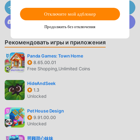
suitable for casual gamers and seasoned puzzle
Присоединяйтесь к @MODDROID.CO на канале
enthusiasts.Thematic Puzzles: Delve into puzzles of
Telegram
Отключите мой адблокер
various themes and directions, keeping the gameplay
Присоединяйтесь к @MODDROID.CO в сообществе
Discord
fresh and exciting.Challenging Levels: For those who enjoy
Продолжить без отключения
a mental workout, Figgerits offers some particularly
demanding levels.Rare Levels: Keep an eye out for elusive
Рекомендовать игры и приложения
levels that require dedicated hunting and puzzle-solving
skills. Start your journey in the world of Figgerits, where
Panda Games: Town Home
trivia and puzzles converge into a challenging and
8.65.00.01
Free Shopping,Unlimited Coins
captivating experience. Engage your brain, expand your
knowledge, and embark on a unique puzzle adventure
HideAndSeek
today. In the grand landscape of games for free, Figgerits
1.3
is an exceptional contribution. Whether you're a seasoned
Unlocked
gamer or new to the world of gaming, it's a top free game
that provides a unique puzzle game experience. You'll be
Pet House Design
able to enjoy free word search games, find games that
9.91.00.00
stimulate your mind, and partake in trivia games, all
Unlocked
without spending a dime.
照顾甜心妹妹