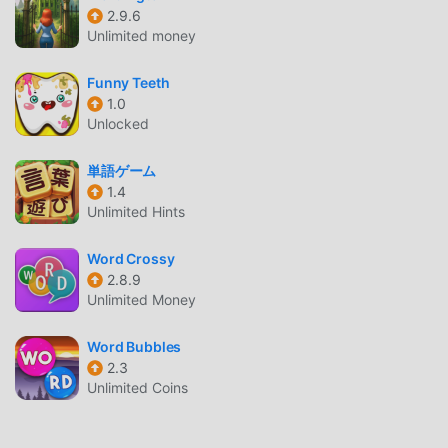
отличие от традиционных игр educational, в BilengoTo
2.9.6
вам нужно пройти только обучение для новичков,
Unlimited money
чтобы вы могли легко начать всю игру и наслаждаться
Funny Teeth
радостью, приносимой классическими играми
1.0
educational BilengoTo 1.5. В то же время, moddroid
Unlocked
специально создал платформу для любителей игр
educational, позволяя вам общаться и делиться со всеми
単語ゲーム
любителями игр educational по всему миру, чего же вы
1.4
ждете, присоединяйтесь к moddroid и наслаждайтесь
Unlimited Hints
educational игра со всеми глобальными партнерами
будет счастлива
Word Crossy
2.8.9
КРАСИВЫЙ ЭКРАН
Unlimited Money
Как и традиционные игры educational, BilengoTo
Word Bubbles
отличается уникальным художественным стилем, а
2.3
благодаря высококачественной графике, картам и
Unlimited Coins
персонажам BilengoTo привлекает множество
поклонников educational, и по сравнению по сравнению