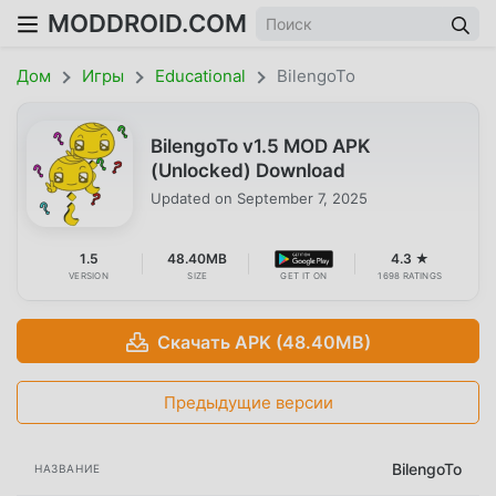
MODDROID.COM
Дом
Игры
Educational
BilengoTo
BilengoTo v1.5 MOD APK
(Unlocked) Download
Updated on
September 7, 2025
1.5
48.40MB
4.3 ★
VERSION
SIZE
GET IT ON
1698 RATINGS
Скачать APK (48.40MB)
Предыдущие версии
BilengoTo
НАЗВАНИЕ