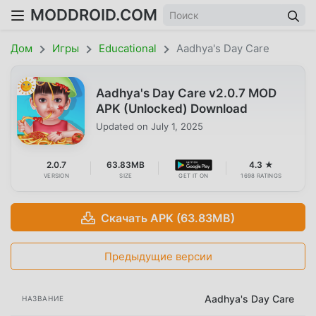
MODDROID.COM
Дом
Игры
Educational
Aadhya's Day Care
Aadhya's Day Care v2.0.7 MOD
APK (Unlocked) Download
Updated on
July 1, 2025
2.0.7
63.83MB
4.3 ★
VERSION
SIZE
GET IT ON
1698 RATINGS
Скачать APK (63.83MB)
Предыдущие версии
Aadhya's Day Care
НАЗВАНИЕ