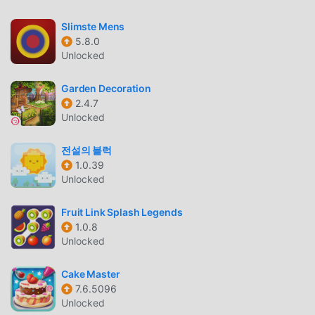
и установить Vlinder Fashion Queen Dress Up 2.6.15
одним щелчком мыши. Чего же вы ждете, скачайте
Slimste Mens
moddroid и играйте!
5.8.0
Unlocked
УНИКАЛЬНЫЙ ИГРОВОЙ ПРОЦЕСС
Garden Decoration
Vlinder Fashion Queen Dress Up Будучи популярной
2.4.7
игрой casual, ее уникальный игровой процесс помог
Unlocked
ему завоевать большое количество поклонников по
всему миру. В отличие от традиционных игр casual, в
전설의 블럭
Vlinder Fashion Queen Dress Up вам нужно пройти
1.0.39
только обучение для новичков, чтобы вы могли легко
Unlocked
начать всю игру и наслаждаться радостью, приносимой
классическими играми casual Vlinder Fashion Queen
Fruit Link Splash Legends
1.0.8
Dress Up 2.6.15. В то же время, moddroid специально
Unlocked
создал платформу для любителей игр casual, позволяя
вам общаться и делиться со всеми любителями игр
Cake Master
casual по всему миру, чего же вы ждете,
7.6.5096
присоединяйтесь к moddroid и наслаждайтесь casual
Unlocked
игра со всеми глобальными партнерами будет