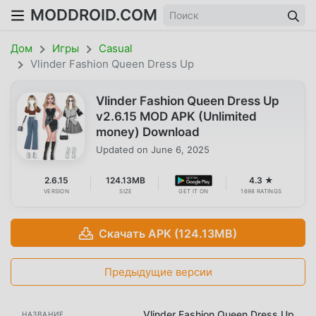
MODDROID.COM
Дом
Игры
Casual
Vlinder Fashion Queen Dress Up
Vlinder Fashion Queen Dress Up
v2.6.15 MOD APK (Unlimited
money) Download
Updated on
June 6, 2025
2.6.15
124.13MB
4.3 ★
VERSION
SIZE
GET IT ON
1698 RATINGS
Скачать APK (124.13MB)
Предыдущие версии
Vlinder Fashion Queen Dress Up
НАЗВАНИЕ