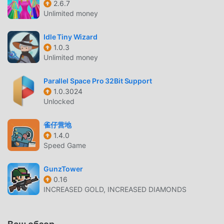
2.6.7
популярная игра casual завоевала множество
Unlimited money
поклонников по всему миру, которым нравятся игры
casual. Если вы хотите скачать эту игру, так как это
Idle Tiny Wizard
крупнейший в мире сайт бесплатной загрузки мод apk -
1.0.3
Unlimited money
moddroid - ваш лучший выбор. moddroid не только
предоставляет вам последнюю версию Pet House -
Parallel Space Pro 32Bit Support
Little friends 3.3 бесплатно, но также бесплатно
1.0.3024
предоставляет мод Free, помогая вам сохранить
Unlocked
повторяющуюся механическую задачу в игре, чтобы вы
могли сосредоточиться на наслаждении радостью,
雀仔营地
которую приносит сама игра. moddroid обещает, что
1.4.0
любой мод Pet House - Little friends не будет взимать
Speed Game
плату с игроков, и он на 100% безопасен, доступен и
бесплатен для установки. Просто скачайте клиент
GunzTower
moddroid, вы можете загрузить и установить Pet House
0.16
INCREASED GOLD, INCREASED DIAMONDS
- Little friends 3.3 одним щелчком мыши. Чего же вы
ждете, скачайте moddroid и играйте!