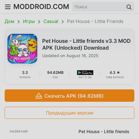
MODDROID.COM
Дом
Игры
Casual
Pet House - Little Friends
Pet House - Little friends v3.3 MOD
APK (Unlocked) Download
Updated on
August 16, 2025
3.3
94.62MB
4.3 ★
VERSION
SIZE
GET IT ON
1698 RATINGS
Скачать APK (94.62MB)
Предыдущие версии
Pet House - Little friends
НАЗВАНИЕ