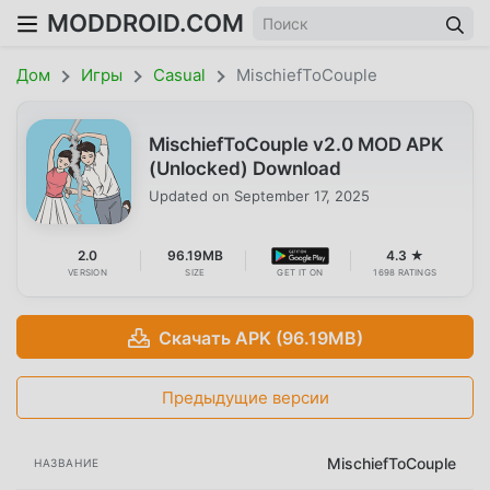
MODDROID.COM
Дом
Игры
Casual
MischiefToCouple
MischiefToCouple v2.0 MOD APK
(Unlocked) Download
Updated on
September 17, 2025
2.0
96.19MB
4.3 ★
VERSION
SIZE
GET IT ON
1698 RATINGS
Скачать APK (96.19MB)
Предыдущие версии
MischiefToCouple
НАЗВАНИЕ