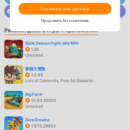
you can have a baby corgi by your side. He will be your
Telegram
loyal companion and make each day of building and
Присоединяйтесь к @MODDROID.CO в сообществе
Отключите мой адблокер
Discord
decorating so much more fun. Feed him, bathe him, play
Продолжить без отключения
with him, and take care of him the way he deserves.Of
course, your success will not go unnoticed. People will try
Рекомендовать игры и приложения
to take the new design home away from you. You cannot
let them do that. Resist the scammers and protect Katie in
Stick Demon Fight: Idle RPG
our interior design games. Get to know the neighbors and
1.26
Unlocked
make friends with them. Help Katie find a new romantic
partner that will cherish her and take care of her while
家园大冒险
she’s focusing on decorating houses. Decorating games
1.0.69
are Katie’s passion, but she still needs to find the love of
Lots of Diamonds, Free Ad Rewards
her life. Gardensville is only a small city. Your arrival will be
a big shock to the locals, so get ready for a new and iconic
Big Farm
story to unfold. Prepare to receive guests at your villa,
10.93.40055
arrange wild parties and sweet family dinners, and meet
Unlocked
world-famous stars in our merge games! The house
games puzzle awaits.
Dice Dreams
1.97.0.29852