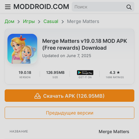
MODDROID.COM
Дом
Игры
Casual
Merge Matters
Merge Matters v19.0.18 MOD APK
(Free rewards) Download
Updated on
June 7, 2025
19.0.18
126.95MB
4.3 ★
VERSION
SIZE
GET IT ON
1698 RATINGS
Скачать APK (126.95MB)
Предыдущие версии
Merge Matters
НАЗВАНИЕ