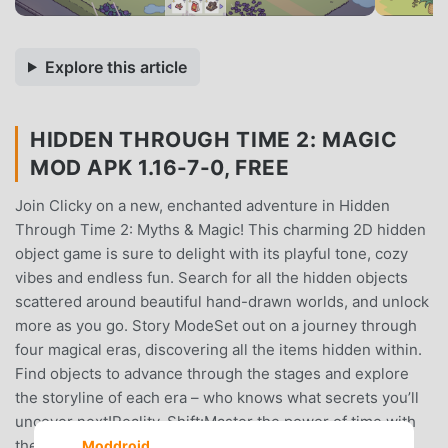
Explore this article
HIDDEN THROUGH TIME 2: MAGIC
MOD APK 1.16-7-0, FREE
Join Clicky on a new, enchanted adventure in Hidden
Through Time 2: Myths & Magic! This charming 2D hidden
object game is sure to delight with its playful tone, cozy
vibes and endless fun. Search for all the hidden objects
scattered around beautiful hand-drawn worlds, and unlock
more as you go. Story ModeSet out on a journey through
four magical eras, discovering all the items hidden within.
Find objects to advance through the stages and explore
the storyline of each era – who knows what secrets you’ll
uncover next!Reality-Shift:Master the power of time with
the brand-new Reality Shift feature, adding an extra
Moddroid