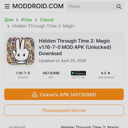
MODDROID.COM
Дом
Игры
Casual
Hidden Through Time 2: Magic
Hidden Through Time 2: Magic
v1.16-7-0 MOD APK (Unlocked)
Download
Updated on
April 25, 2026
1.16-7-0
467.92MB
4.3 ★
VERSION
SIZE
GET IT ON
1698 RATINGS
Скачать APK (467.92MB)
Предыдущие версии
Hidden Through Time 2: Magic
НАЗВАНИЕ