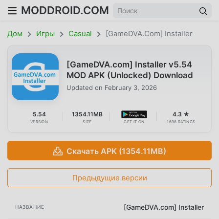
MODDROID.COM
Дом
Игры
Casual
[GameDVA.com] Installer
[GameDVA.com] Installer v5.54
MOD APK (Unlocked) Download
Updated on
February 3, 2026
5.54
1354.11MB
4.3 ★
VERSION
SIZE
GET IT ON
1698 RATINGS
Скачать APK (1354.11MB)
Предыдущие версии
[GameDVA.com] Installer
НАЗВАНИЕ