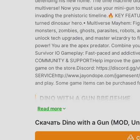
defending his new home. The time machine didn't
multiverse! Now you must use your mini-gun to 
invading the prehistoric timeline.🔥 KEY FEATUR
turned dinosaur hero.• Multiverse Mayhem: Fig
monsters, zombies, ghosts, parasites, robots, 
unlock tech upgrades, and master wizardry to f
power! You are the apex predator. Combine your
Survivor IO Gameplay: Fast-paced and addictiv
COMMUNITY & SUPPORTHelp improve the game! As
game on the store.Discord: https://discord.g
SERVICEhttp://www.jayondope.com/jgamesent/p
and play. Some game items can be purchased for
DINO WITH A GUN ВВЕДЕНИЕ
Read more
Dino with a Gun В последнее время очень по
всему миру, которым нравятся игры casual. Ес
Скачать Dino with a Gun (MOD, Un
сайт бесплатной загрузки мод apk - moddroi
последнюю версию Dino with a Gun 0.92.1 бе
С
вам сохранить повторяющуюся механическую 