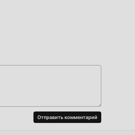
тым
al,
 в
ие
огая
Отправить комментарий
ть
 вас