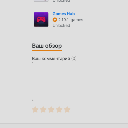
Unlocked
поклонников casual, и по сравнению по сравн
использует обновленный виртуальный движо
Games Hub
технологиям впечатления от игры на экране 
2.19.1-games
он максимально улучшает сенсорный опыт п
Unlocked
мобильных телефонов apk с отличной адаптир
полной мере насладиться счастьем. принес Di
Ваш обзор
УНИКАЛЬНЫЙ МОД
Ваш комментарий
(
0
)
Традиционная игра casual требует, чтобы по
богатства/способностей/навыков в игре, что 
то же время процесс накопления неизбежно 
модов переписало эту ситуацию. Здесь вам н
немного скучное «накопление». Моды могут 
вам сосредоточиться на получении удовольст
СКАЧАТЬ СЕЙЧАС
Просто нажмите кнопку загрузки, чтобы уст
бесплатную версию мода Dino with a Gun 0.9