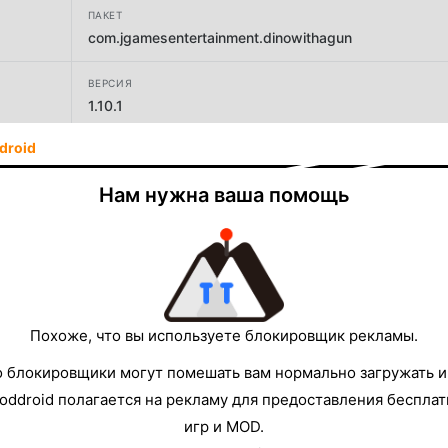
ПАКЕТ
com.jgamesentertainment.dinowithagun
ВЕРСИЯ
1.10.1
droid
РАЗРАБОТЧИК
J. Games Entertainment
Нам нужна ваша помощь
РАЗМЕР
168.12MB
Похоже, что вы используете блокировщик рекламы.
о блокировщики могут помешать вам нормально загружать и
oddroid полагается на рекламу для предоставления беспла
игр и MOD.