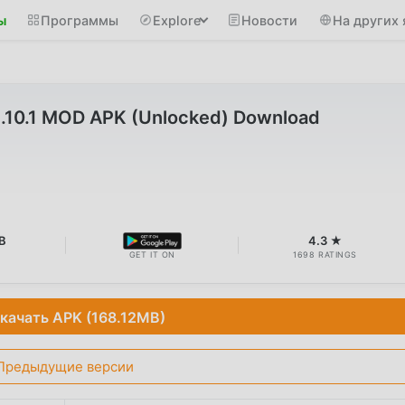
ы
Программы
Explore
Новости
На других 
v1.10.1 MOD APK (Unlocked) Download
B
4.3 ★
GET IT ON
1698 RATINGS
качать APK (168.12MB)
Предыдущие версии