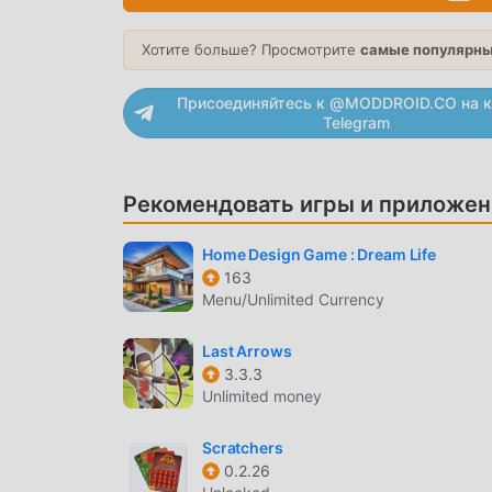
наслаждении радостью, которую приносит сам
будет взимать плату с игроков, и он на 100%
Хотите больше? Просмотрите
самые популярны
скачайте клиент moddroid, вы можете загруз
Чего же вы ждете, скачайте moddroid и игра
Присоединяйтесь к @MODDROID.CO на к
Telegram
УНИКАЛЬНЫЙ ИГРОВОЙ ПРОЦ
Dino with a Gun Будучи популярной игрой ca
Рекомендовать игры и приложен
большое количество поклонников по всему мир
вам нужно пройти только обучение для нович
Home Design Game : Dream Life
радостью, приносимой классическими играми c
163
Menu/Unlimited Currency
специально создал платформу для любителей 
любителями игр casual по всему миру, чего 
Last Arrows
casual игра со всеми глобальными партнерам
3.3.3
Unlimited money
КРАСИВЫЙ ЭКРАН
Как и традиционные игры casual, Dino with 
Scratchers
0.2.26
благодаря высококачественной графике, кар