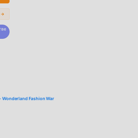
не
 →
.
тве
n
 - Wonderland Fashion War