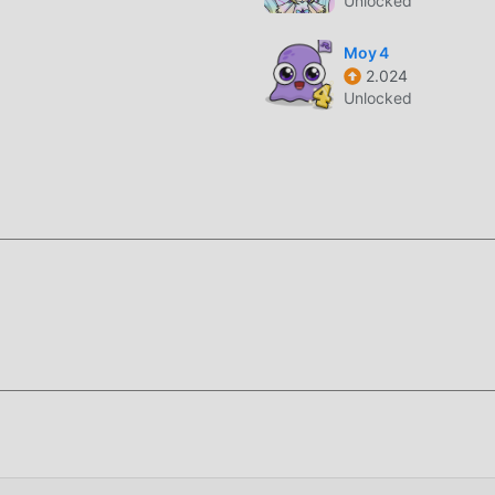
Unlocked
ению с традиционными играми casual, Dino with a Gun 0.92.1
к и вносит смелые обновления. Благодаря более продвину
Moy 4
значительно улучшились. Сохраняя оригинальный стиль casu
2.024
ользователя, и существует множество различных типов
Unlocked
уемостью, гарантируя, что все любители игр casual могут в
no with a Gun 0.92.1
льзователи тратили много времени на накопление своего
является как особенностью, так и удовольствием от игры, но
заставить людей чувствовать усталость, но теперь появлен
е нужно тратить большую часть своей энергии и повторять
легко помочь вам пропустить этот процесс, тем самым пом
вия от самой игры.
ановить приложение moddroid, вы можете напрямую загрузи
2.1 в установочном пакете moddroid одним щелчком мыши, и