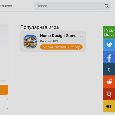
языках
Популярная игра
10.6M
Shares
Home Design Game : Dream Life
Версия: 163
Menu/Unlimited Currency