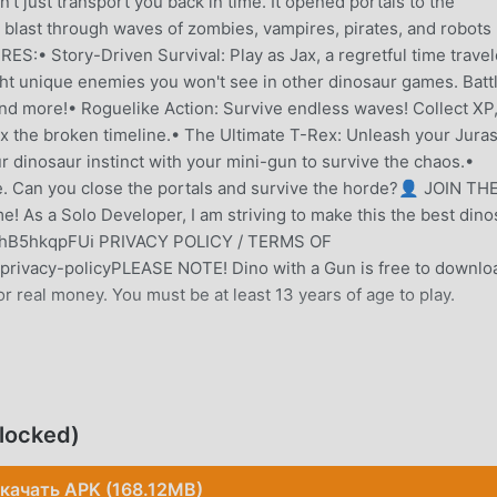
 just transport you back in time. It opened portals to the
blast through waves of zombies, vampires, pirates, and robots
ES:• Story-Driven Survival: Play as Jax, a regretful time travel
ht unique enemies you won't see in other dinosaur games. Batt
and more!• Roguelike Action: Survive endless waves! Collect XP
ix the broken timeline.• The Ultimate T-Rex: Unleash your Juras
 dinosaur instinct with your mini-gun to survive the chaos.•
e. Can you close the portals and survive the horde?👤 JOIN TH
 a Solo Developer, I am striving to make this the best dino
g/vhB5hkqpFUℹ️ PRIVACY POLICY / TERMS OF
rivacy-policyPLEASE NOTE! Dino with a Gun is free to downlo
 real money. You must be at least 13 years of age to play.
пулярная игра casual завоевала множество поклонников по
ли вы хотите скачать эту игру, так как это крупнейший в ми
locked)
d - ваш лучший выбор. moddroid не только предоставляет ва
сплатно, но также бесплатно предоставляет мод Free, помог
качать APK (168.12MB)
задачу в игре, чтобы вы могли сосредоточиться на