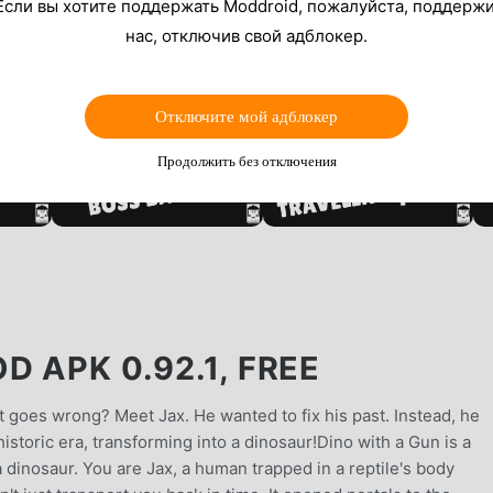
Если вы хотите поддержать Moddroid, пожалуйста, поддерж
нас, отключив свой адблокер.
Отключите мой адблокер
Продолжить без отключения
D APK 0.92.1, FREE
oes wrong? Meet Jax. He wanted to fix his past. Instead, he
historic era, transforming into a dinosaur!Dino with a Gun is a
 dinosaur. You are Jax, a human trapped in a reptile's body