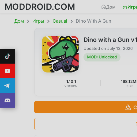
MODDROID.COM
Дом
Игр
Дом
Игры
Casual
Dino With A Gun
Dino with a Gun 
Updated on
July 13, 2026
MOD: Unlocked
1.10.1
168.12M
VERSION
SIZE
С