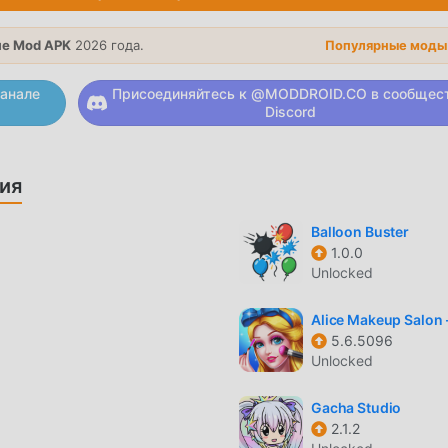
а игра. moddroid обещает, что любой мод Dino with a Gun 
 безопасен, доступен и бесплатен для установки. Просто
е Mod APK
2026 года.
Популярные моды
ить и установить Dino with a Gun 0.92.1 одним щелчком мыши
йте!
анале
Присоединяйтесь к @MODDROID.CO в сообщес
Discord
ЕСС
sual, ее уникальный игровой процесс помог ему завоевать
ия
у. В отличие от традиционных игр casual, в Dino with a Gu
ков, чтобы вы могли легко начать всю игру и наслаждаться
Balloon Buster
asual Dino with a Gun 0.92.1. В то же время, moddroid
1.0.0
Unlocked
игр casual, позволяя вам общаться и делиться со всеми
же вы ждете, присоединяйтесь к moddroid и наслаждайтесь
Alice Makeup Salon
и будет счастлива
5.6.5096
Unlocked
a Gun отличается уникальным художественным стилем, а
Gacha Studio
2.1.2
там и персонажам Dino with a Gun привлекает множество