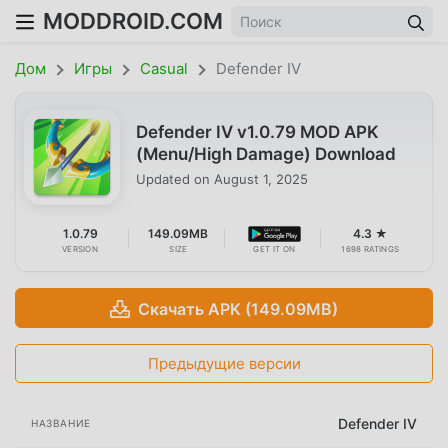
MODDROID.COM
Дом
Игры
Casual
Defender IV
Defender IV v1.0.79 MOD APK
(Menu/High Damage) Download
Updated on
August 1, 2025
1.0.79
149.09MB
4.3 ★
VERSION
SIZE
GET IT ON
1698 RATINGS
Скачать APK (149.09MB)
Предыдущие версии
Defender IV
НАЗВАНИЕ