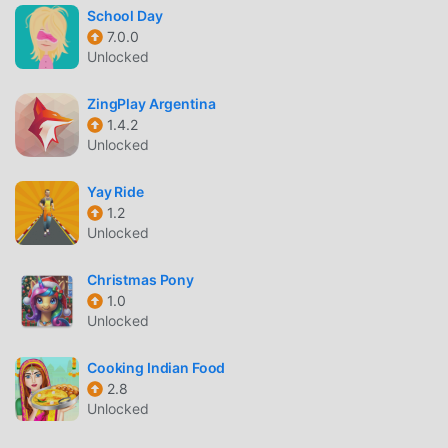
приносит сама игра. moddroid обещает, что любой мод
School Day
Defender IV не будет взимать плату с игроков, и он на
7.0.0
100% безопасен, доступен и бесплатен для установки.
Unlocked
Просто скачайте клиент moddroid, вы можете загрузить
и установить Defender IV 1.0.79 одним щелчком мыши.
ZingPlay Argentina
Чего же вы ждете, скачайте moddroid и играйте!
1.4.2
Unlocked
УНИКАЛЬНЫЙ ИГРОВОЙ ПРОЦЕСС
Yay Ride
Defender IV Будучи популярной игрой casual, ее
1.2
уникальный игровой процесс помог ему завоевать
Unlocked
большое количество поклонников по всему миру. В
отличие от традиционных игр casual, в Defender IV вам
Christmas Pony
1.0
нужно пройти только обучение для новичков, чтобы вы
Unlocked
могли легко начать всю игру и наслаждаться радостью,
приносимой классическими играми casual Defender IV
Cooking Indian Food
1.0.79. В то же время, moddroid специально создал
2.8
платформу для любителей игр casual, позволяя вам
Unlocked
общаться и делиться со всеми любителями игр casual