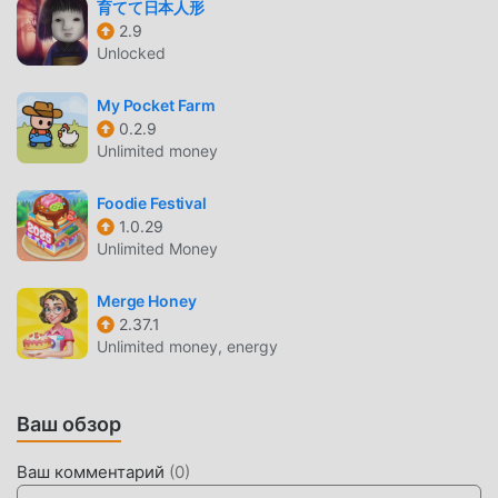
育てて日本人形
2.9
КРАСИВЫЙ ЭКРАН
Unlocked
Как и традиционные игры casual, Cute Cat - My 3D
My Pocket Farm
Virtual Pet отличается уникальным художественным
0.2.9
стилем, а благодаря высококачественной графике,
Unlimited money
картам и персонажам Cute Cat - My 3D Virtual Pet
привлекает множество поклонников casual, и по
Foodie Festival
сравнению по сравнению с традиционными играми
1.0.29
casual, Cute Cat - My 3D Virtual Pet 6.0.5096 использует
Unlimited Money
обновленный виртуальный движок и вносит смелые
обновления. Благодаря более продвинутым
Merge Honey
технологиям впечатления от игры на экране
2.37.1
Unlimited money, energy
значительно улучшились. Сохраняя оригинальный
стиль casual, он максимально улучшает сенсорный
опыт пользователя, и существует множество
Ваш обзор
различных типов мобильных телефонов apk с отличной
адаптируемостью, гарантируя, что все любители игр
Ваш комментарий
(
0
)
casual могут в полной мере насладиться счастьем.