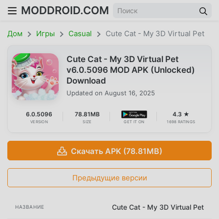
MODDROID.COM
Дом
Игры
Casual
Cute Cat - My 3D Virtual Pet
Cute Cat - My 3D Virtual Pet
v6.0.5096 MOD APK (Unlocked)
Download
Updated on
August 16, 2025
6.0.5096
78.81MB
4.3 ★
VERSION
SIZE
GET IT ON
1698 RATINGS
Скачать APK (78.81MB)
Предыдущие версии
Cute Cat - My 3D Virtual Pet
НАЗВАНИЕ