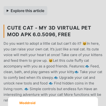
Explore this article
CUTE CAT - MY 3D VIRTUAL PET
MOD APK 6.0.5096, FREE
Do you want to adopt a little cat but can’t do it? 🐱In here,
you can raise your own cat. It’s just like a real cat. Its cute
voice will melt your heart at once! Take care of your kittens
and feed them to grow up. 🐱Let this cute fluffy cat
accompany with you as a good friends. Features:🐟 Feed,
clean, bath, and play games with your kitty🐟 Take your cat
to comfy bed when it’s sleepy.🐟 Upgrade your cat and
unlock new tools and food 🐟 Find hidden coins in the
living room. 🐟 Simple controls but endless fun Have an
interesting adventure with your cat! More functions will be
released soon. Please stay with us!
Moddroid