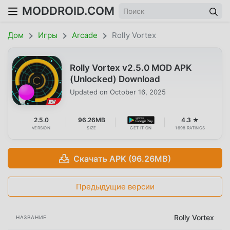
MODDROID.COM
Дом
Игры
Arcade
Rolly Vortex
Rolly Vortex v2.5.0 MOD APK
(Unlocked) Download
Updated on
October 16, 2025
2.5.0
96.26MB
4.3 ★
VERSION
SIZE
GET IT ON
1698 RATINGS
Скачать APK (96.26MB)
Предыдущие версии
Rolly Vortex
НАЗВАНИЕ