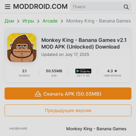
MODDROID.COM
Дом
Игры
Arcade
Monkey King - Banana Games
Monkey King - Banana Games v2.1
MOD APK (Unlocked) Download
Updated on
July 17, 2025
2.1
50.55MB
4.3 ★
VERSION
SIZE
GET IT ON
1698 RATINGS
Скачать APK (50.55MB)
Предыдущие версии
Monkey King - Banana Games
НАЗВАНИЕ