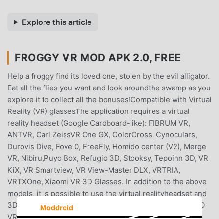
Explore this article
FROGGY VR MOD APK 2.0, FREE
Help a froggy find its loved one, stolen by the evil alligator.
Eat all the flies you want and look aroundthe swamp as you
explore it to collect all the bonuses!Compatible with Virtual
Reality (VR) glassesThe application requires a virtual
reality headset (Google Cardboard-like): FIBRUM VR,
ANTVR, Carl ZeissVR One GX, ColorCross, Cynoculars,
Durovis Dive, Fove 0, FreeFly, Homido center (V2), Merge
VR, Nibiru,Puyo Box, Refugio 3D, Stooksy, Tepoinn 3D, VR
KiX, VR Smartview, VR View-Master DLX, VRTRIA,
VRTXOne, Xiaomi VR 3D Glasses. In addition to the above
models, it is possible to use the virtual realityheadset and
3D / VR glasses of other samples and manufacturers.360
Moddroid
VR emulator — 360 degree freedom.Enjoy the ultra-