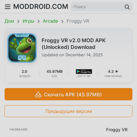
MODDROID.COM
Дом
Игры
Arcade
Froggy VR
Froggy VR v2.0 MOD APK
(Unlocked) Download
Updated on
December 14, 2025
2.0
45.97MB
4.3 ★
VERSION
SIZE
GET IT ON
1698 RATINGS
Скачать APK (45.97MB)
Предыдущие версии
Froggy VR
НАЗВАНИЕ