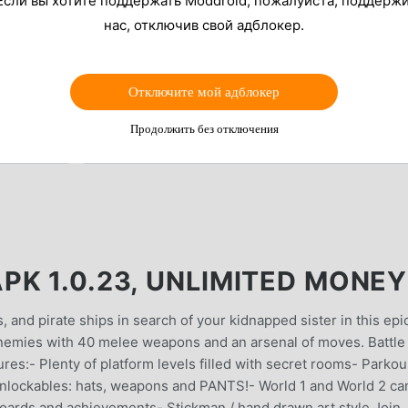
Если вы хотите поддержать Moddroid, пожалуйста, поддерж
нас, отключив свой адблокер.
Отключите мой адблокер
Продолжить без отключения
PK 1.0.23, UNLIMITED MONEY
and pirate ships in search of your kidnapped sister in this epi
enemies with 40 melee weapons and an arsenal of moves. Battle
res:- Plenty of platform levels filled with secret rooms- Parkou
nlockables: hats, weapons and PANTS!- World 1 and World 2 ca
ards and achievements- Stickman / hand drawn art style Join