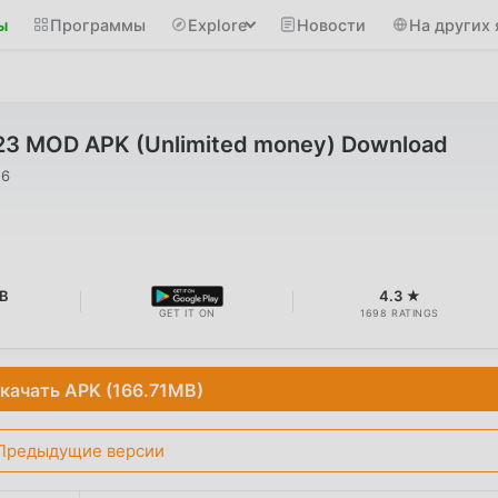
ы
Программы
Explore
Новости
На других 
.23 MOD APK (Unlimited money) Download
26
B
4.3 ★
GET IT ON
1698 RATINGS
качать APK (166.71MB)
Предыдущие версии