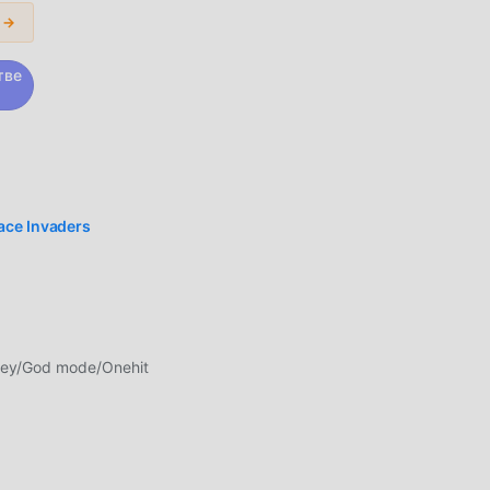
 →
шое
тве
л
e по
ace Invaders
аря
ade,
ый
ney/God mode/Onehit
ения
шает