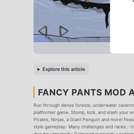
* 
Explore this article
FANCY PANTS MOD A
Run through dense forests, underwater caverns, 
platformer game. Stomp, kick, and slash your 
Pirates, Ninjas, a Giant Penguin and more! Featu
style gameplay- Many challenges and races.- U
also be unlocked.- Gamepad support!- Leaderbo