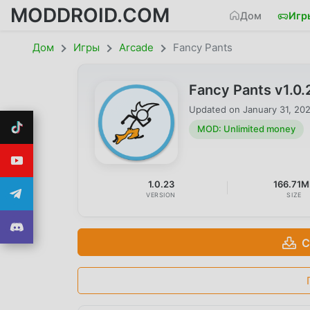
MODDROID.COM
Дом
Игр
Дом
Игры
Arcade
Fancy Pants
Fancy Pants v1.0
Updated on
January 31, 20
MOD: Unlimited money
1.0.23
166.71M
VERSION
SIZE
С