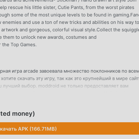
p rescue his little sister, Cutie Pants, from the worst pirates
rough some of the most unique levels to be found in gaming.Fan
enemies and use a ton of new tricks and abilities on his way t
artwork and gorgeous, colorful visual style.Collect the squiggl
se them to unlock new awards, costumes and
r the Top Games.
ярная игра arcade завоевала множество поклонников по все
хотите скачать эту игру, так как это крупнейший в мире сайт
аш лучший выбор. moddroid не только предоставляет вам
тно, но также бесплатно предоставляет мод Unlimited mone
ическую задачу в игре, чтобы вы могли сосредоточиться н
а игра. moddroid обещает, что любой мод Fancy Pants не б
ited money)
асен, доступен и бесплатен для установки. Просто скачайте
ановить Fancy Pants 1.0.23 одним щелчком мыши. Чего же вы
качать APK (166.71MB)