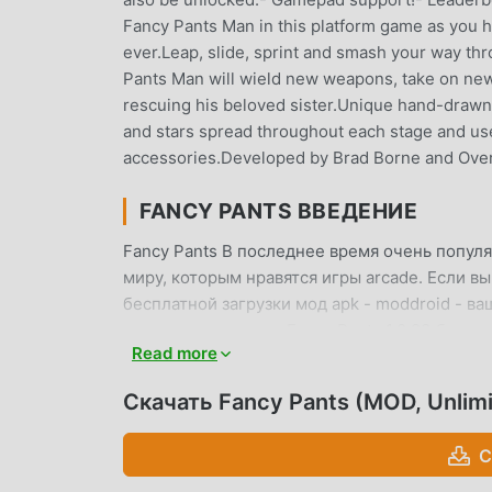
Fancy Pants Man in this platform game as you hel
ever.Leap, slide, sprint and smash your way th
Pants Man will wield new weapons, take on new 
rescuing his beloved sister.Unique hand-drawn 
and stars spread throughout each stage and u
accessories.Developed by Brad Borne and Ove
FANCY PANTS ВВЕДЕНИЕ
Fancy Pants В последнее время очень попул
миру, которым нравятся игры arcade. Если вы 
бесплатной загрузки мод apk - moddroid - в
последнюю версию Fancy Pants 1.0.23 беспла
Read more
помогая вам сохранить повторяющуюся механ
наслаждении радостью, которую приносит сам
Скачать Fancy Pants (MOD, Unlim
взимать плату с игроков, и он на 100% безоп
клиент moddroid, вы можете загрузить и уст
С
ждете, скачайте moddroid и играйте!