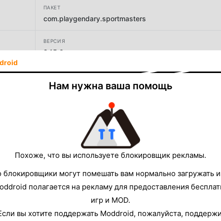
ПАКЕТ
com.playgendary.sportmasters
ВЕРСИЯ
2.15.0
droid
РАЗРАБОТЧИК
Нам нужна ваша помощь
CASUAL AZUR GAMES
РАЗМЕР
170.28MB
Похоже, что вы используете блокировщик рекламы.
о блокировщики могут помешать вам нормально загружать и
oddroid полагается на рекламу для предоставления беспла
игр и MOD.
Если вы хотите поддержать Moddroid, пожалуйста, поддерж