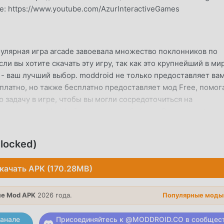
: https://www.youtube.com/AzurInteractiveGames
улярная игра arcade завоевала множество поклонников по
сли вы хотите скачать эту игру, так как это крупнейший в ми
d - ваш лучший выбор. moddroid не только предоставляет ва
платно, но также бесплатно предоставляет мод Free, помог
задачу в игре, чтобы вы могли сосредоточиться на
ма игра. moddroid обещает, что любой мод Bouncemasters н
 безопасен, доступен и бесплатен для установки. Просто
ить и установить Bouncemasters 2.15.0 одним щелчком мыши
locked)
йте!
качать APK (170.28MB)
ЕСС
ade, ее уникальный игровой процесс помог ему завоевать
е Mod APK
2026 года.
Популярные моды
ру. В отличие от традиционных игр arcade, в Bouncemaster
ков, чтобы вы могли легко начать всю игру и наслаждаться
анале
Присоединяйтесь к @MODDROID.CO в сообщес