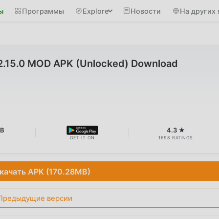
ы
Программы
Explore
Новости
На других 
2.15.0 MOD APK (Unlocked) Download
MB
4.3 ★
GET IT ON
1698 RATINGS
качать APK (170.28MB)
Предыдущие версии