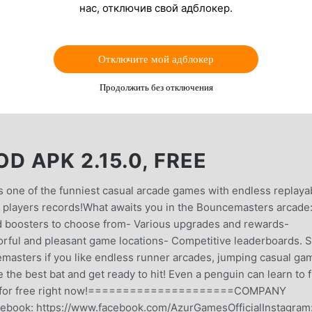
нас, отключив свой адблокер.
Отключите мой адблокер
Продолжить без отключения
 APK 2.15.0, FREE
one of the funniest casual arcade games with endless replayab
 players records!What awaits you in the Bouncemasters arcade
nd boosters to choose from- Various upgrades and rewards-
lorful and pleasant game locations- Competitive leaderboards.
ncemasters if you like endless runner arcades, jumping casual ga
the best bat and get ready to hit! Even a penguin can learn to f
e for free right now!=====================COMPANY
: https://www.facebook.com/AzurGamesOfficialInstagram