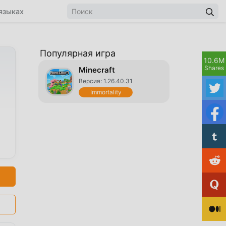
языках
Популярная игра
10.6M
Shares
Minecraft
Версия: 1.26.40.31
Immortality