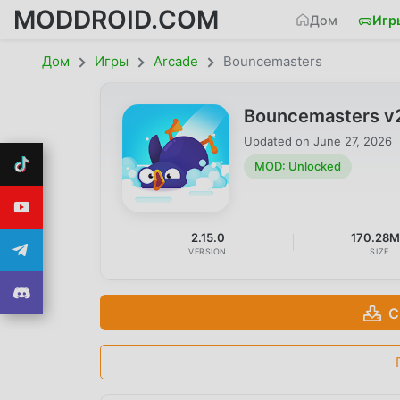
MODDROID.COM
Дом
Игр
Дом
Игры
Arcade
Bouncemasters
Bouncemasters v
Updated on
June 27, 2026
MOD: Unlocked
2.15.0
170.28
VERSION
SIZE
С