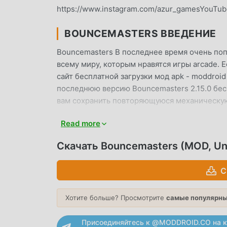
https://www.instagram.com/azur_gamesYouTube
BOUNCEMASTERS ВВЕДЕНИЕ
Bouncemasters В последнее время очень поп
всему миру, которым нравятся игры arcade. Е
сайт бесплатной загрузки мод apk - moddroi
последнюю версию Bouncemasters 2.15.0 бес
вам сохранить повторяющуюся механическую 
наслаждении радостью, которую приносит са
Read more
будет взимать плату с игроков, и он на 100%
скачайте клиент moddroid, вы можете загруз
Скачать Bouncemasters (MOD, Un
Чего же вы ждете, скачайте moddroid и игра
С
УНИКАЛЬНЫЙ ИГРОВОЙ ПРОЦ
Bouncemasters Будучи популярной игрой arc
Хотите больше? Просмотрите
самые популярны
большое количество поклонников по всему ми
вам нужно пройти только обучение для нович
Присоединяйтесь к @MODDROID.CO на к