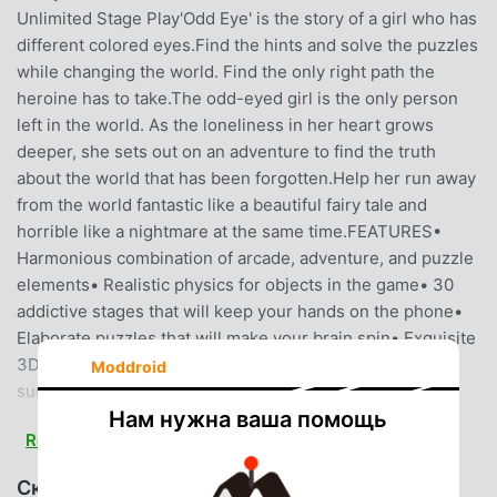
Unlimited Stage Play'Odd Eye' is the story of a girl who has
different colored eyes.Find the hints and solve the puzzles
while changing the world. Find the only right path the
heroine has to take.The odd-eyed girl is the only person
left in the world. As the loneliness in her heart grows
deeper, she sets out on an adventure to find the truth
about the world that has been forgotten.Help her run away
from the world fantastic like a beautiful fairy tale and
horrible like a nightmare at the same time.FEATURES•
Harmonious combination of arcade, adventure, and puzzle
elements• Realistic physics for objects in the game• 30
addictive stages that will keep your hands on the phone•
Elaborate puzzles that will make your brain spin• Exquisite
3D animations made with Unity Engine• Dreamlike and
Moddroid
surreal experience with highly immersive visuals and
Нам нужна ваша помощь
audio• Various levels uniquely designedHOW TO PLAY•
Read more
Use the Odd Eye Power to switch worlds and watch the
changes closely• Solve puzzles keep changing according
Скачать OddEye (MOD, N/A)