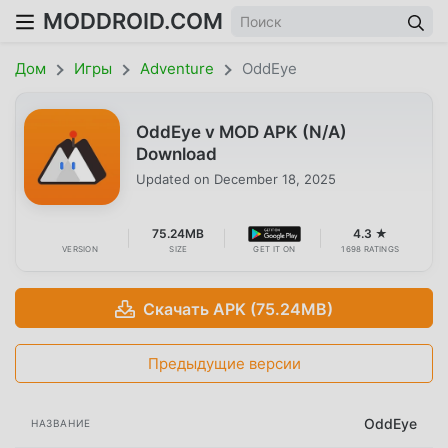
MODDROID.COM
Дом
Игры
Adventure
OddEye
OddEye v MOD APK (N/A)
Download
Updated on
December 18, 2025
75.24MB
4.3 ★
VERSION
SIZE
GET IT ON
1698 RATINGS
Скачать APK (75.24MB)
Предыдущие версии
OddEye
НАЗВАНИЕ