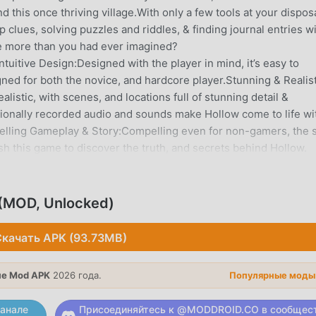
d this once thriving village.With only a few tools at your disposa
 clues, solving puzzles and riddles, & finding journal entries w
 be more than you had ever imagined?
n:Designed with the player in mind, it’s easy to
ned for both the novice, and hardcore player.Stunning & Realist
listic, with scenes, and locations full of stunning detail &
ionally recorded audio and sounds make Hollow come to life wi
elling Gameplay & Story:Compelling even for non-gamers, the 
nish this game to discover the truth, and secrets behind Hollow.
ВЕДЕНИЕ
(MOD, Unlocked)
чень популярная игра adventure завоевала множество
игры adventure. Если вы хотите скачать эту игру, так как э
качать APK (93.73MB)
 мод apk - moddroid - ваш лучший выбор. moddroid не тольк
y Haunted Hollow 4.1 бесплатно, но также бесплатно
нить повторяющуюся механическую задачу в игре, чтобы вы
е Mod APK
2026 года.
Популярные моды
стью, которую приносит сама игра. moddroid обещает, что
зимать плату с игроков, и он на 100% безопасен, доступен и
анале
Присоединяйтесь к @MODDROID.CO в сообщес