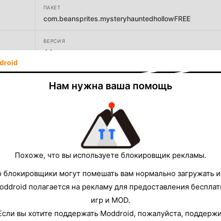
ПАКЕТ
com.beansprites.mysteryhauntedhollowFREE
ВЕРСИЯ
4.1
droid
РАЗРАБОТЧИК
Нам нужна ваша помощь
Midnight Adventures LLC
РАЗМЕР
93.73MB
Похоже, что вы используете блокировщик рекламы.
о блокировщики могут помешать вам нормально загружать и
oddroid полагается на рекламу для предоставления беспла
игр и MOD.
Если вы хотите поддержать Moddroid, пожалуйста, поддерж