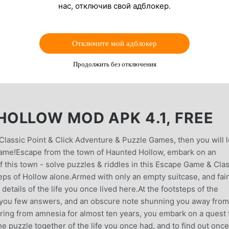
нас, отключив свой адблокер.
Отключите мой адблокер
Продолжить без отключения
OLLOW MOD APK 4.1, FREE
lassic Point & Click Adventure & Puzzle Games, then you will 
 Game!Escape from the town of Haunted Hollow, embark on an
 this town - solve puzzles & riddles in this Escape Game & Clas
teps of Hollow alone.Armed with only an empty suitcase, and fai
tails of the life you once lived here.At the footsteps of the
ng you few answers, and an obscure note shunning you away from
ering from amnesia for almost ten years, you embark on a quest 
he puzzle together of the life you once had, and to find out onc