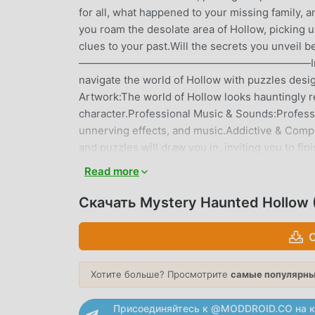
for all, what happened to your missing family, an
you roam the desolate area of Hollow, picking up
clues to your past.Will the secrets you unveil
——————————————————————Intuitive Desig
navigate the world of Hollow with puzzles desig
Artwork:The world of Hollow looks hauntingly rea
character.Professional Music & Sounds:Profess
unnerving effects, and music.Addictive & Comp
and puzzles will draw you in, inviting you to fi
Read more
MYSTERY HAUNTED HOLLOW В
Скачать Mystery Haunted Hollow 
Mystery Haunted Hollow В последнее время о
поклонников по всему миру, которым нравятся 
С
крупнейший в мире сайт бесплатной загрузки
предоставляет вам последнюю версию Myster
предоставляет мод Free, помогая вам сохра
Хотите больше? Просмотрите
самые популярны
могли сосредоточиться на наслаждении радо
любой мод Mystery Haunted Hollow не будет в
Присоединяйтесь к @MODDROID.CO на к