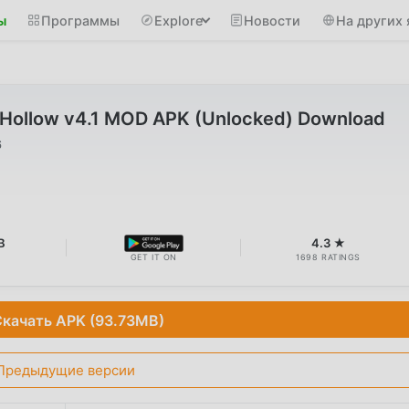
ы
Программы
Explore
Новости
На других 
Hollow v4.1 MOD APK (Unlocked) Download
6
B
4.3 ★
GET IT ON
1698 RATINGS
качать APK (93.73MB)
Предыдущие версии