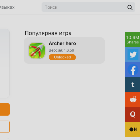
языках
Популярная игра
10.6M
Shares
Archer hero
Версия: 1.6.59
Unlocked