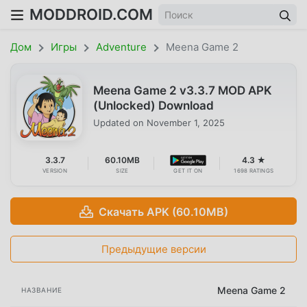
MODDROID.COM
Дом
Игры
Adventure
Meena Game 2
Meena Game 2 v3.3.7 MOD APK
(Unlocked) Download
Updated on
November 1, 2025
3.3.7
60.10MB
4.3 ★
VERSION
SIZE
GET IT ON
1698 RATINGS
Скачать APK (60.10MB)
Предыдущие версии
Meena Game 2
НАЗВАНИЕ