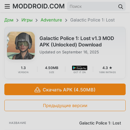
MODDROID.COM
Дом
Игры
Adventure
Galactic Police 1: Lost
Galactic Police 1: Lost v1.3 MOD
APK (Unlocked) Download
Updated on
September 16, 2025
1.3
4.50MB
4.3 ★
VERSION
SIZE
GET IT ON
1698 RATINGS
Скачать APK (4.50MB)
Предыдущие версии
Galactic Police 1: Lost
НАЗВАНИЕ