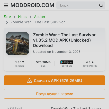
MODDROID.COM
Дом
Игры
Action
Zombie War - The Last Survivor
Zombie War - The Last Survivor
v1.35.2 MOD APK (Unlocked)
Download
Updated on
November 3, 2025
1.35.2
576.26MB
4.3 ★
VERSION
SIZE
GET IT ON
1698 RATINGS
Скачать APK (576.26MB)
Предыдущие версии
Zombie War - The Last Survivor
НАЗВАНИЕ