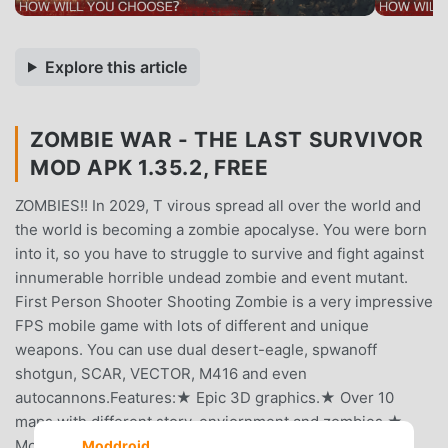
Explore this article
ZOMBIE WAR - THE LAST SURVIVOR
MOD APK 1.35.2, FREE
ZOMBIES!! In 2029, T virous spread all over the world and
the world is becoming a zombie apocalyse. You were born
into it, so you have to struggle to survive and fight against
innumerable horrible undead zombie and event mutant.
First Person Shooter Shooting Zombie is a very impressive
FPS mobile game with lots of different and unique
weapons. You can use dual desert-eagle, spwanoff
shotgun, SCAR, VECTOR, M416 and even
autocannons.Features:★ Epic 3D graphics.★ Over 10
maps with different story, enviornment and zombies.★
More than 10 weapons in five classes. Buy, upgrade and
Moddroid