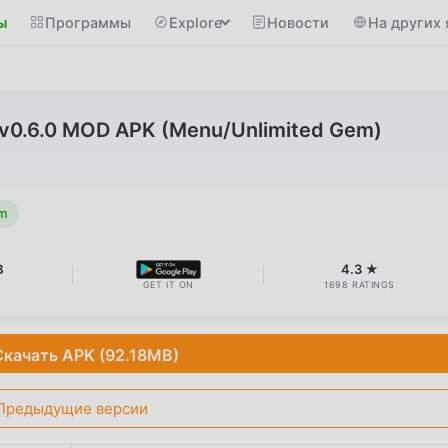
ы
Программы
Explore
Новости
На других 
 v0.6.0 MOD APK (Menu/Unlimited Gem)
m
B
4.3 ★
GET IT ON
1698 RATINGS
Скачать APK (92.18MB)
Предыдущие версии