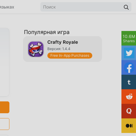
языках
Популярная игра
10.6M
Shares
Crafty Royale
Версия: 1.4.4
Free In-App Purchases