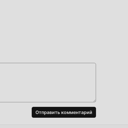
огая
ть
и
Отправить комментарий