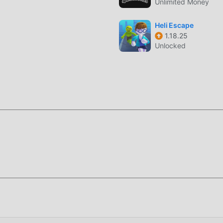
Unlimited Money
легко помочь вам пропустить этот процесс, тем самым пом
вия от самой игры.
Heli Escape
1.18.25
Unlocked
ановить приложение moddroid, вы можете напрямую загрузи
.6.0 в установочном пакете moddroid одним щелчком мыши, 
 с модами. играй, чего же ты ждешь, скачай прямо сейчас!