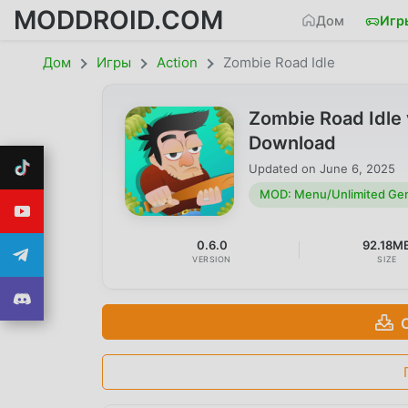
MODDROID.COM
Дом
Игр
Дом
Игры
Action
Zombie Road Idle
Zombie Road Idle
Download
Updated on
June 6, 2025
MOD: Menu/Unlimited Ge
0.6.0
92.18M
VERSION
SIZE