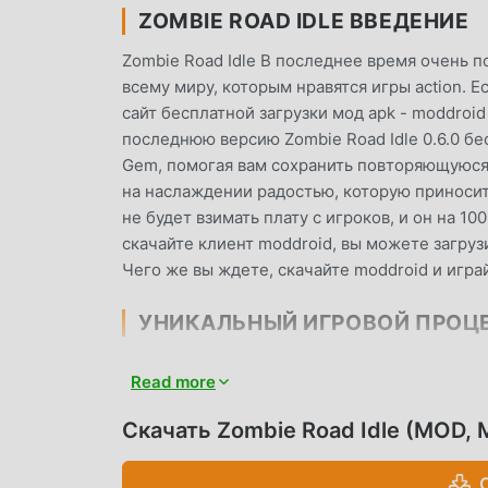
ZOMBIE ROAD IDLE ВВЕДЕНИЕ
Zombie Road Idle В последнее время очень п
всему миру, которым нравятся игры action. Ес
сайт бесплатной загрузки мод apk - moddroi
последнюю версию Zombie Road Idle 0.6.0 бе
Gem, помогая вам сохранить повторяющуюся 
на наслаждении радостью, которую приносит 
не будет взимать плату с игроков, и он на 1
скачайте клиент moddroid, вы можете загруз
Чего же вы ждете, скачайте moddroid и игра
УНИКАЛЬНЫЙ ИГРОВОЙ ПРОЦ
Zombie Road Idle Будучи популярной игрой a
Read more
большое количество поклонников по всему ми
вам нужно пройти только обучение для нович
Скачать Zombie Road Idle (MOD, 
радостью, приносимой классическими играми a
специально создал платформу для любителей 