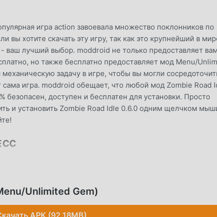
опулярная игра action завоевала множество поклонников по
ли вы хотите скачать эту игру, так как это крупнейший в мир
d - ваш лучший выбор. moddroid не только предоставляет ва
сплатно, но также бесплатно предоставляет мод Menu/Unlim
механическую задачу в игре, чтобы вы могли сосредоточит
сама игра. moddroid обещает, что любой мод Zombie Road I
00% безопасен, доступен и бесплатен для установки. Просто
ить и установить Zombie Road Idle 0.6.0 одним щелчком мыш
йте!
ЕСС
ction, ее уникальный игровой процесс помог ему завоевать
ру. В отличие от традиционных игр action, в Zombie Road Id
ков, чтобы вы могли легко начать всю игру и наслаждаться
Menu/Unlimited Gem)
ction Zombie Road Idle 0.6.0. В то же время, moddroid
игр action, позволяя вам общаться и делиться со всеми
Скачать APK (92.18MB)