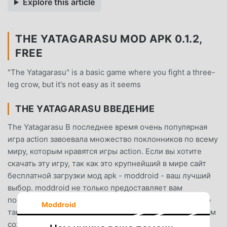
Explore this article
THE YATAGARASU MOD APK 0.1.2,
FREE
"The Yatagarasu" is a basic game where you fight a three-
leg crow, but it's not easy as it seems
THE YATAGARASU ВВЕДЕНИЕ
The Yatagarasu В последнее время очень популярная
игра action завоевала множество поклонников по всему
миру, которым нравятся игры action. Если вы хотите
скачать эту игру, так как это крупнейший в мире сайт
бесплатной загрузки мод apk - moddroid - ваш лучший
выбор. moddroid не только предоставляет вам
последнюю версию The Yatagarasu 0.1.2 бесплатно, но
Moddroid
также бесплатно предоставляет мод Free, помогая вам
сохранить повторяющуюся механическую задачу в