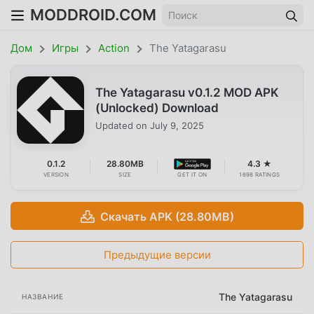
MODDROID.COM
Дом
Игры
Action
The Yatagarasu
The Yatagarasu v0.1.2 MOD APK
(Unlocked) Download
Updated on
July 9, 2025
0.1.2
28.80MB
4.3 ★
VERSION
SIZE
GET IT ON
1698 RATINGS
Скачать APK (28.80MB)
Предыдущие версии
The Yatagarasu
НАЗВАНИЕ