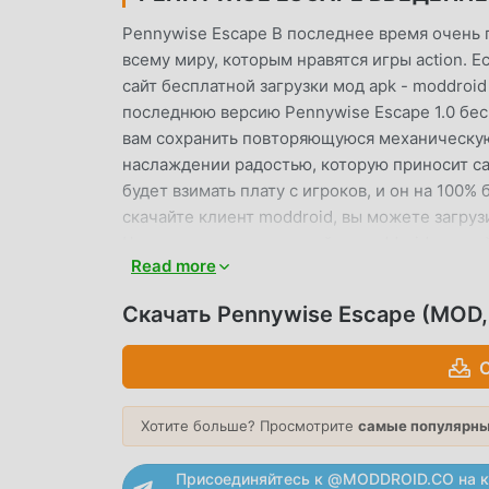
Pennywise Escape В последнее время очень 
всему миру, которым нравятся игры action. Ес
сайт бесплатной загрузки мод apk - moddroi
последнюю версию Pennywise Escape 1.0 бес
вам сохранить повторяющуюся механическую 
наслаждении радостью, которую приносит са
будет взимать плату с игроков, и он на 100%
скачайте клиент moddroid, вы можете загруз
Чего же вы ждете, скачайте moddroid и игра
Read more
УНИКАЛЬНЫЙ ИГРОВОЙ ПРОЦ
Скачать Pennywise Escape (MOD,
Pennywise Escape Будучи популярной игрой a
большое количество поклонников по всему ми
С
вам нужно пройти только обучение для нович
радостью, приносимой классическими играми 
Хотите больше? Просмотрите
самые популярны
специально создал платформу для любителей 
любителями игр action по всему миру, чего 
Присоединяйтесь к @MODDROID.CO на к