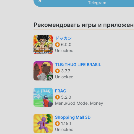
action игра со всеми глобальными партнерам
Telegram
КРАСИВЫЙ ЭКРАН
Рекомендовать игры и приложен
Как и традиционные игры action, Pennywise
благодаря высококачественной графике, ка
ドッカン
поклонников action, и по сравнению по срав
6.0.0
использует обновленный виртуальный движо
Unlocked
технологиям впечатления от игры на экране 
он максимально улучшает сенсорный опыт п
TLB: THUG LIFE BRASIL
мобильных телефонов apk с отличной адаптир
3.7.7
полной мере насладиться счастьем. принес P
Unlocked
УНИКАЛЬНЫЙ МОД
FRAG
5.2.0
Традиционная игра action требует, чтобы по
Menu/God Mode, Money
богатства/способностей/навыков в игре, что 
то же время процесс накопления неизбежно 
Shopping Mall 3D
модов переписало эту ситуацию. Здесь вам н
1.15.1
Unlocked
немного скучное «накопление». Моды могут 