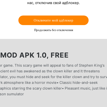
нас, отключив свой адблокер.
Отключите мой адблокер
Продолжить без отключения
MOD APK 1.0, FREE
ror game. This scary game will appeal to fans of Stephen King's
ient evil has awakened as the clown killer and It threatens
ator, you must hide and seek for the killer clown and try to sur
k atmosphere like a horror movie• Classic hide-and-seek
hics starring the scary clown killer• Pleasant music, just like 
rson sumulator