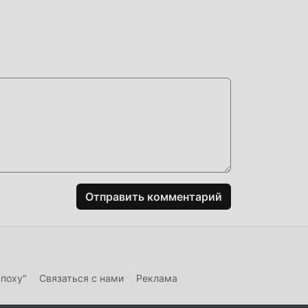
ть
 вас
Отправить комментарий
эпоху"
Связаться с нами
Реклама