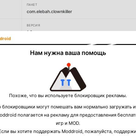
ПАКЕТ
com.elebah.clownkiller
ВЕРСИЯ
1.0
droid
РАЗРАБОТЧИК
Нам нужна ваша помощь
NorthWest Games
РАЗМЕР
82.28MB
Похоже, что вы используете блокировщик рекламы.
о блокировщики могут помешать вам нормально загружать и
oddroid полагается на рекламу для предоставления беспла
игр и MOD.
Если вы хотите поддержать Moddroid, пожалуйста, поддерж