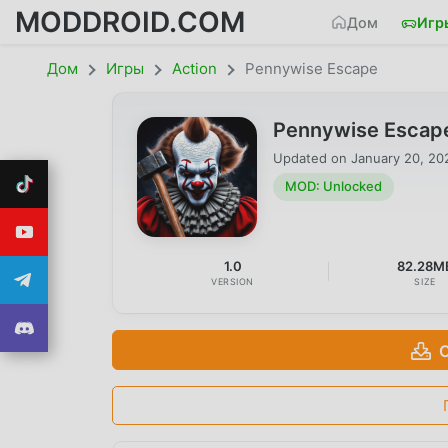
MODDROID.COM
Дом
Игр
Дом
Игры
Action
Pennywise Escape
Pennywise Escap
Updated on
January 20, 20
MOD: Unlocked
1.0
82.28M
VERSION
SIZE
С