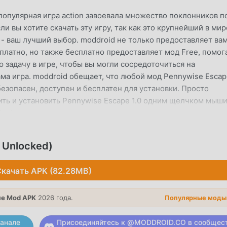
популярная игра action завоевала множество поклонников п
ли вы хотите скачать эту игру, так как это крупнейший в мир
d - ваш лучший выбор. moddroid не только предоставляет ва
платно, но также бесплатно предоставляет мод Free, помог
задачу в игре, чтобы вы могли сосредоточиться на
ма игра. moddroid обещает, что любой мод Pennywise Escap
 безопасен, доступен и бесплатен для установки. Просто
ить и установить Pennywise Escape 1.0 одним щелчком мыши
йте!
ЕСС
 Unlocked)
ction, ее уникальный игровой процесс помог ему завоевать
ру. В отличие от традиционных игр action, в Pennywise Es
качать APK (82.28MB)
ков, чтобы вы могли легко начать всю игру и наслаждаться
action Pennywise Escape 1.0. В то же время, moddroid
е Mod APK
2026 года.
Популярные моды
игр action, позволяя вам общаться и делиться со всеми
же вы ждете, присоединяйтесь к moddroid и наслаждайтесь
анале
Присоединяйтесь к @MODDROID.CO в сообщес