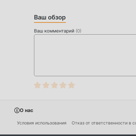
вам сосредоточиться на получении удовольст
Ваш обзор
СКАЧАТЬ СЕЙЧАС
Просто нажмите кнопку загрузки, чтобы уст
Ваш комментарий
(
0
)
бесплатную версию мода Pennywise Escape 1
ждут другие бесплатные популярные игры с м
О нас
Условия использования
Отказ от ответственности в 