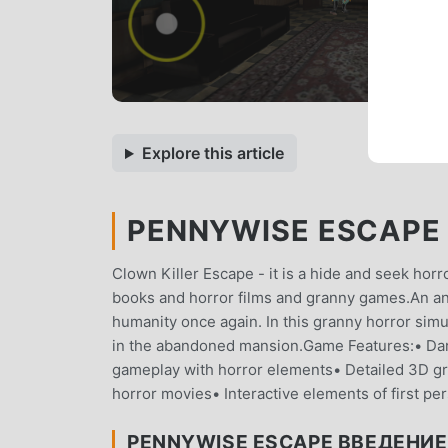
Explore this article
PENNYWISE ESCAPE 
Clown Killer Escape - it is a hide and seek hor
books and horror films and granny games.An anc
humanity once again. In this granny horror simul
in the abandoned mansion.Game Features:• Dar
gameplay with horror elements• Detailed 3D grap
horror movies• Interactive elements of first pe
PENNYWISE ESCAPE ВВЕДЕНИЕ