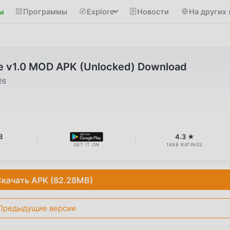
ы
Программы
Explore
Новости
На других 
e v1.0 MOD APK (Unlocked) Download
26
B
4.3 ★
GET IT ON
1698 RATINGS
качать APK (82.28MB)
Предыдущие версии