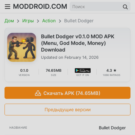
MODDROID.COM
Дом
Игры
Action
Bullet Dodger
Bullet Dodger v0.1.0 MOD APK
(Menu, God Mode, Money)
Download
Updated on
February 14, 2026
0.1.0
74.65MB
4.3 ★
VERSION
SIZE
GET IT ON
1698 RATINGS
Скачать APK (74.65MB)
Предыдущие версии
Bullet Dodger
НАЗВАНИЕ