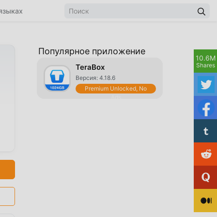
языках
Популярное приложение
10.6M
Shares
TeraBox
Версия: 4.18.6
Premium Unlocked, No
Ads