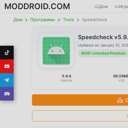
MODDROID.COM
Дом
Игр
Дом
Программы
Tools
Speedcheck
Speedcheck v5.9
Updated on
January 31, 20
MOD: Unlocked Premium
5.9.6
99.09M
VERSION
SIZE
С