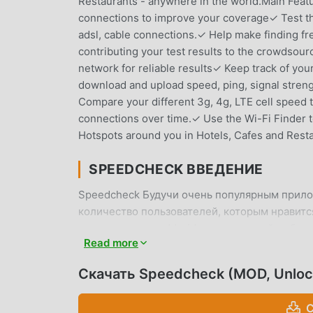
Restaurants - anywhere in the world.Main Feat
connections to improve your coverage✓ Test t
adsl, cable connections.✓ Help make finding fr
contributing your test results to the crowdso
network for reliable results✓ Keep track of your
download and upload speed, ping, signal streng
Compare your different 3g, 4g, LTE cell speed te
connections over time.✓ Use the Wi-Fi Finder to
Hotspots around you in Hotels, Cafes and Restau
SPEEDCHECK ВВЕДЕНИЕ
Speedcheck Будучи очень популярным прило
количество пользователей, которым нравится 
приложение, moddroid — ваш лучший выбор.
Read more
Speedcheck 5.9.6 бесплатно, но также бесп
вам бесплатно разблокировать все функции 
Скачать Speedcheck (MOD, Unlo
будут взимать с пользователей никакой плат
Просто скачайте клиент moddroid, вы можете
С
мыши. Чего же вы ждете, скачайте moddroid