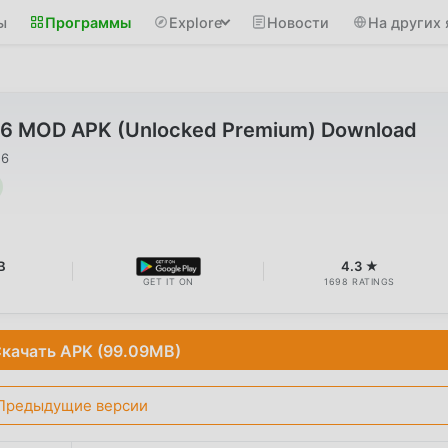
ы
Программы
Explore
Новости
На других 
.6 MOD APK (Unlocked Premium) Download
26
B
4.3 ★
GET IT ON
1698 RATINGS
качать APK (99.09MB)
Предыдущие версии