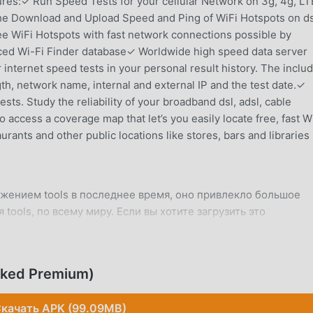
ures:✓ Run Speed Tests for your cellular Network on 3g, 4g, LT
he Download and Upload Speed and Ping of WiFi Hotspots on ds
ee WiFi Hotspots with fast network connections possible by
urced Wi-Fi Finder database✓ Worldwide high speed data server
 internet speed tests in your personal result history. The inclu
th, network name, internal and external IP and the test date.✓
sts. Study the reliability of your broadband dsl, adsl, cable
 access a coverage map that let’s you easily locate free, fast W
rants and other public locations like stores, bars and libraries
жением tools в последнее время, оно привлекло большое
tools, по всему миру. Если вы хотите загрузить это
 moddroid не только предоставляет вам последнюю версию
латно предоставляет моды Unlocked Premium, которые помог
приложения. moddroid обещает, что все моды Speedcheck н
cked Premium)
ы, они на 100% безопасны, доступны и бесплатны для устано
 загрузить и установить Speedcheck 5.9.6 одним щелчком
качать APK (99.09MB)
 прямо сейчас!