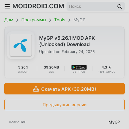
MODDROID.COM
Дом
Программы
Tools
MyGP
MyGP v5.26.1 MOD APK
(Unlocked) Download
Updated on
February 24, 2026
5.26.1
39.20MB
4.3 ★
VERSION
SIZE
GET IT ON
1698 RATINGS
Скачать APK (39.20MB)
Предыдущие версии
MyGP
НАЗВАНИЕ