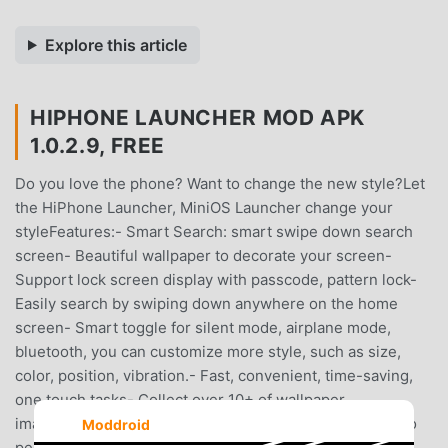
Explore this article
HIPHONE LAUNCHER MOD APK
1.0.2.9, FREE
Do you love the phone? Want to change the new style?Let
the HiPhone Launcher, MiniOS Launcher change your
styleFeatures:- Smart Search: smart swipe down search
screen- Beautiful wallpaper to decorate your screen-
Support lock screen display with passcode, pattern lock-
Easily search by swiping down anywhere on the home
screen- Smart toggle for silent mode, airplane mode,
bluetooth, you can customize more style, such as size,
color, position, vibration.- Fast, convenient, time-saving,
one touch tasks- Collect over 10+ of wallpaper
imagesNote:- This app requires Accessibility Services to
Moddroid
perform the opening of the recently running apps dialog,