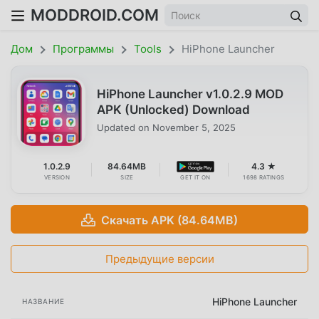
MODDROID.COM
Дом
Программы
Tools
HiPhone Launcher
HiPhone Launcher v1.0.2.9 MOD
APK (Unlocked) Download
Updated on
November 5, 2025
1.0.2.9
84.64MB
4.3 ★
VERSION
SIZE
GET IT ON
1698 RATINGS
Скачать APK (84.64MB)
Предыдущие версии
HiPhone Launcher
НАЗВАНИЕ