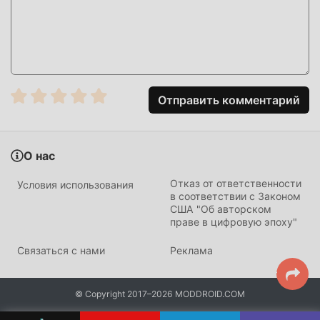
Просто нажмите кнопку загрузки, чтобы установить
приложение moddroid, вы можете напрямую загрузить
бесплатную версию мода HiPhone Launcher 1.0.2.9 в
установочном пакете moddroid одним щелчком мыши,
и есть другие бесплатные популярные приложения для
Отправить комментарий
модов, ожидающие вас. играй, чего же ты ждешь,
скачай прямо сейчас!
О нас
Отказ от ответственности
Условия использования
в соответствии с Законом
США "Об авторском
праве в цифровую эпоху"
Связаться с нами
Реклама
© Copyright 2017–2026 MODDROID.COM