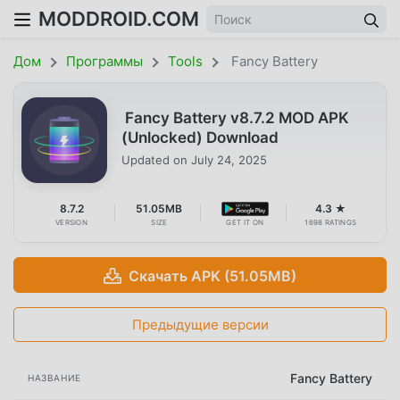
MODDROID.COM
Дом
Программы
Tools
Fancy Battery
Fancy Battery v8.7.2 MOD APK
(Unlocked) Download
Updated on
July 24, 2025
8.7.2
51.05MB
4.3 ★
VERSION
SIZE
GET IT ON
1698 RATINGS
Скачать APK (51.05MB)
Предыдущие версии
Fancy Battery
НАЗВАНИЕ