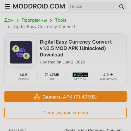
MODDROID.COM
Дом
Программы
Tools
Digital Easy Currency Convert
Digital Easy Currency Convert
v1.0.5 MOD APK (Unlocked)
Download
Updated on
July 2, 2025
1.0.5
71.47MB
4.3 ★
VERSION
SIZE
GET IT ON
1698 RATINGS
Скачать APK (71.47MB)
Предыдущие версии
Digital Easy Currency Convert
НАЗВАНИЕ