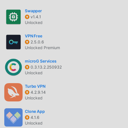
Easy Currency Convert не будут взимать с
пользователей никакой платы, они на 100% безопасны,
Swapper
доступны и бесплатны для установки. Просто скачайте
v1.4.1
клиент moddroid, вы можете загрузить и установить
Unlocked
Digital Easy Currency Convert 1.0.5 одним щелчком
мыши. Чего же вы ждете, скачайте moddroid прямо
VPN Free
сейчас!
2.5.0.6
Unlocked Premium
УДОБНЫЕ ФУНКЦИИ
microG Services
Digital Easy Currency Convert Как популярное
0.3.13.2.250932
приложение tools, его мощные функции привлекли
Unlocked
большое количество пользователей. По сравнению с
традиционными приложениями tools, Digital Easy
Turbo VPN
4.2.9.14
Currency Convert предоставляет более широкие
Unlocked
возможности и более мощные функции. Вам нужно
только загрузить и установить Digital Easy Currency
Clone App
Convert 1.0.5, вы можете легко использовать все
4.1.6
функции, и это совершенно бесплатно! Кроме того,
Unlocked
moddroid также поддерживает приложение tools для