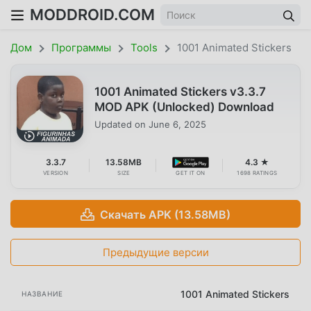
MODDROID.COM
Дом
Программы
Tools
1001 Animated Stickers
1001 Animated Stickers v3.3.7
MOD APK (Unlocked) Download
Updated on
June 6, 2025
3.3.7
13.58MB
4.3 ★
VERSION
SIZE
GET IT ON
1698 RATINGS
Скачать APK (13.58MB)
Предыдущие версии
1001 Animated Stickers
НАЗВАНИЕ