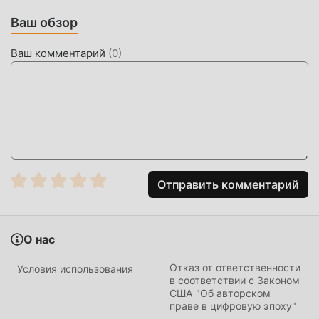
приходите и загружайте его сейчас
Ваш обзор
УНИКАЛЬНЫЙ МОД
Ваш комментарий
(
0
)
moddroid не только предоставляет оригинальный 1001
Animated Stickers 3.3.7 совершенно бесплатно, но
также прикрепляет версию мода, предоставляя вам
бесплатные функции Free, вы можете испытать 1001
Animated Stickers самого высокого уровня 3.3.7 с
наиболее полной функциональностью. Более того, все
моды были проверены moddroid вручную, это на 100%
бесплатно и доступно. Теперь вам нужно только
Отправить комментарий
загрузить moddroid в клиент, вы можете загрузить и
установить версию мода Free 1001 Animated Stickers
3.3.7 одним щелчком мыши, а затем наслаждаться
О нас
удобством, обеспечиваемым 1001 Animated Stickers!
Отказ от ответственности
Условия использования
в соответствии с Законом
СКАЧАТЬ СЕЙЧАС
США "Об авторском
праве в цифровую эпоху"
Просто нажмите кнопку загрузки, чтобы установить