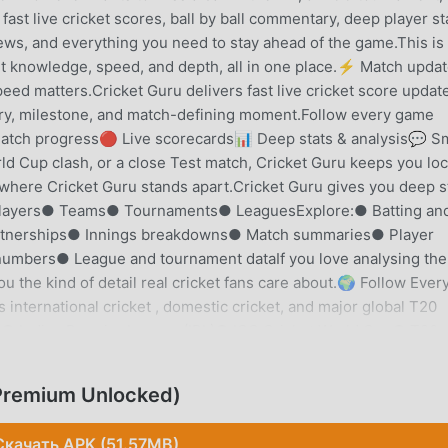
ast live cricket scores, ball by ball commentary, deep player st
ews, and everything you need to stay ahead of the game.This is
cket knowledge, speed, and depth, all in one place.⚡ Match upda
eed matters.Cricket Guru delivers fast live cricket score updat
dary, milestone, and match-defining moment.Follow every game
 match progress🔴 Live scorecards📊 Deep stats & analysis💬 S
orld Cup clash, or a close Test match, Cricket Guru keeps you lo
s where Cricket Guru stands apart.Cricket Guru gives you deep s
 Players● Teams● Tournaments● LeaguesExplore:● Batting an
artnerships● Innings breakdowns● Match summaries● Player
mbers● League and tournament dataIf you love analysing the
 the kind of detail real cricket fans care about.🌍 Follow Ever
nternational cricket , domestic cricket, and major global T20
g:● Indian Premier League (IPL)● ICC Cricket World Cup● T20
hampionship● Asia Cup● Big Bash League (BBL)● Pakistan S
BPL)● ILT20● The Hundred● Women’s cricket tournaments●
 Premium Unlocked)
re tours, leagues, and championships across formats.🔍 Your 
 a player’s record?● a team’s form?● a league table?● a
Скачать APK (51.57MB)