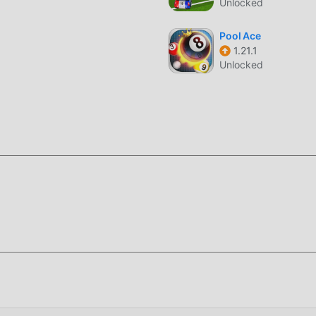
Unlocked
oid, вы можете загрузить и установить Cricket Line Guru 28.
чайте moddroid прямо сейчас!
Pool Ace
1.21.1
Unlocked
ие sports, его мощные функции привлекли большое количест
ми приложениями sports, Cricket Line Guru предоставляет
функции. Вам нужно только загрузить и установить Cricket
ь все функции, и это совершенно бесплатно! Кроме того,
orts для любителей обмениваться опытом друг с другом,
тся в приложении, чего же вы ждете, приходите и загружай
ный Cricket Line Guru 28.0 совершенно бесплатно, но также
м бесплатные функции Premium Unlocked, вы можете испыта
8.0 с наиболее полной функциональностью. Более того, все 
0% бесплатно и доступно. Теперь вам нужно только загрузи