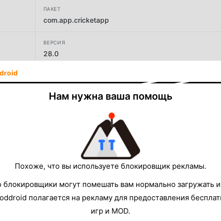
ПАКЕТ
com.app.cricketapp
ВЕРСИЯ
28.0
droid
РАЗРАБОТЧИК
Cricketguru.com
Нам нужна ваша помощь
РАЗМЕР
51.57MB
Похоже, что вы используете блокировщик рекламы.
о блокировщики могут помешать вам нормально загружать и
oddroid полагается на рекламу для предоставления беспла
игр и MOD.