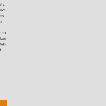
ats,
 not
tes
es
mart
cked
tats
d
y
uper
Go-