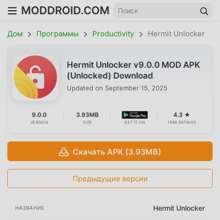
MODDROID.COM
Дом
Программы
Productivity
Hermit Unlocker
Hermit Unlocker v9.0.0 MOD APK
(Unlocked) Download
Updated on
September 15, 2025
9.0.0
3.93MB
4.3 ★
VERSION
SIZE
GET IT ON
1698 RATINGS
Скачать APK (3.93MB)
Предыдущие версии
Hermit Unlocker
НАЗВАНИЕ