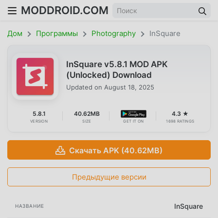
MODDROID.COM
Дом
Программы
Photography
InSquare
InSquare v5.8.1 MOD APK
(Unlocked) Download
Updated on
August 18, 2025
5.8.1
40.62MB
4.3 ★
VERSION
SIZE
GET IT ON
1698 RATINGS
Скачать APK (40.62MB)
Предыдущие версии
InSquare
НАЗВАНИЕ