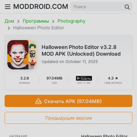
MODDROID.COM
Дом
Программы
Photography
Halloween Photo Editor
Halloween Photo Editor v3.2.8
MOD APK (Unlocked) Download
Updated on
October 11, 2025
3.2.8
97.04MB
4.3 ★
VERSION
SIZE
GET IT ON
1698 RATINGS
Скачать APK (97.04MB)
Предыдущие версии
Halloween Photo Editor
НАЗВАНИЕ