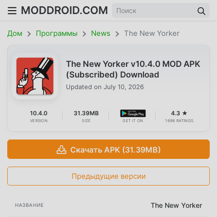
MODDROID.COM
Дом
Программы
News
The New Yorker
The New Yorker v10.4.0 MOD APK
(Subscribed) Download
Updated on
July 10, 2026
10.4.0
31.39MB
4.3 ★
VERSION
SIZE
GET IT ON
1698 RATINGS
Скачать APK (31.39MB)
Предыдущие версии
The New Yorker
НАЗВАНИЕ